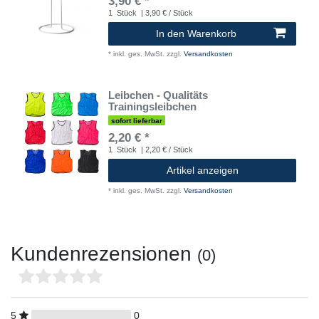
3,90 € *
1
Stück
| 3,90 € / Stück
In den Warenkorb
*
inkl. ges. MwSt.
zzgl.
Versandkosten
Leibchen - Qualitäts
Trainingsleibchen
sofort lieferbar
2,20 € *
1
Stück
| 2,20 € / Stück
Artikel anzeigen
*
inkl. ges. MwSt.
zzgl.
Versandkosten
Kundenrezensionen
(0)
5
0