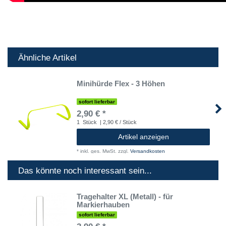
Ähnliche Artikel
Minihürde Flex - 3 Höhen
sofort lieferbar
2,90 € *
1
Stück
| 2,90 € / Stück
Artikel anzeigen
*
inkl. ges. MwSt.
zzgl.
Versandkosten
Das könnte noch interessant sein...
Tragehalter XL (Metall) - für
Markierhauben
sofort lieferbar