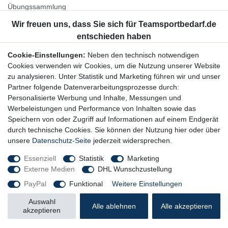
Übungssammlung
Unternehmen
Jobs
Partnerprogramm
Cookie-Einstellungen:
Neben den technisch notwendigen
Widerrufsrecht
Cookies verwenden wir Cookies, um die Nutzung unserer Website
zu analysieren. Unter Statistik und Marketing führen wir und unser
Bestellung widerrufen
Partner folgende Datenverarbeitungsprozesse durch:
Datenschutzerklärung
Personalisierte Werbung und Inhalte, Messungen und
AGB
Werbeleistungen und Performance von Inhalten sowie das
Impressum
Speichern von oder Zugriff auf Informationen auf einem Endgerät
durch technische Cookies. Sie können der Nutzung hier oder über
Newsletter
unsere
Datenschutz-Seite
jederzeit widersprechen.
Gerne halten wir Sie auf dem Laufenden, hier geht es zur:
Essenziell
Statistik
Marketing
Externe Medien
DHL Wunschzustellung
Newsletter-Anmeldung
PayPal
Funktional
Weitere Einstellungen
Auswahl
Alle ablehnen
Alle akzeptieren
akzeptieren
© Copyright 2026 Trainingsunterlagen24 GmbH. Alle Rechte vorbehalten.