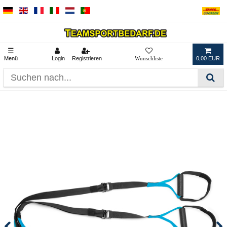
☰
Menü
Login
Registrieren
0,00 EUR