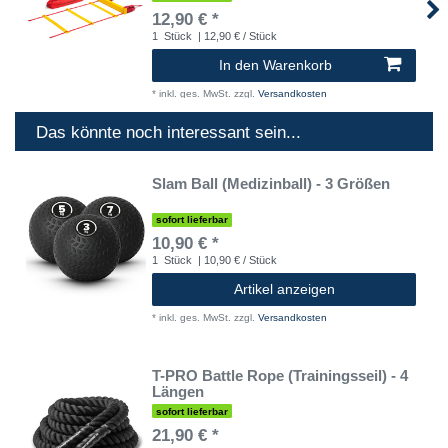
12,90 € *
1
Stück
| 12,90 € / Stück
In den Warenkorb
*
inkl. ges. MwSt.
zzgl.
Versandkosten
Das könnte noch interessant sein...
Slam Ball (Medizinball) - 3 Größen
sofort lieferbar
10,90 € *
1
Stück
| 10,90 € / Stück
Artikel anzeigen
*
inkl. ges. MwSt.
zzgl.
Versandkosten
T-PRO Battle Rope (Trainingsseil) - 4
Längen
sofort lieferbar
21,90 € *