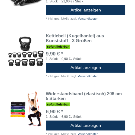
1
Stück
| 21,90 € / Stück
Artikel anzeigen
*
inkl. ges. MwSt.
zzgl.
Versandkosten
Kettlebell (Kugelhantel) aus
Kunststoff - 3 Größen
sofort lieferbar
9,90 € *
1
Stück
| 9,90 € / Stück
Artikel anzeigen
*
inkl. ges. MwSt.
zzgl.
Versandkosten
Widerstandsband (elastisch) 208 cm -
5 Stärken
sofort lieferbar
6,90 € *
1
Stück
| 6,90 € / Stück
Artikel anzeigen
*
inkl. ges. MwSt.
zzgl.
Versandkosten