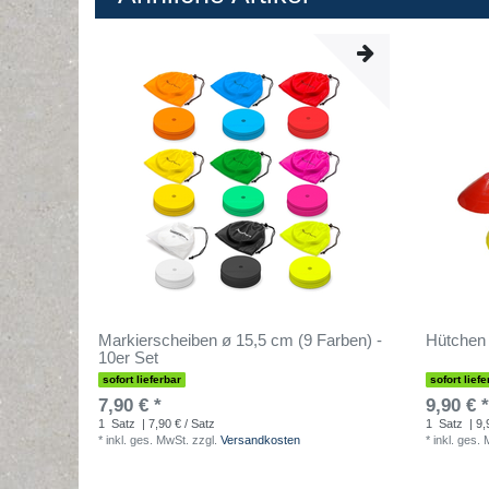
Markierscheiben ø 15,5 cm (9 Farben) -
Hütchen 
10er Set
sofort lieferbar
sofort liefe
7,90 € *
9,90 € *
1
Satz
| 7,90 € / Satz
1
Satz
| 9,
*
inkl. ges. MwSt.
zzgl.
Versandkosten
*
inkl. ges.