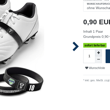
WUNSCHAUFDRUC
0,90 E
Inhalt
1
Paar
Grundpreis
0,90 
sofort lieferbar
Wunschliste
* inkl. ges. MwSt. zzgl.