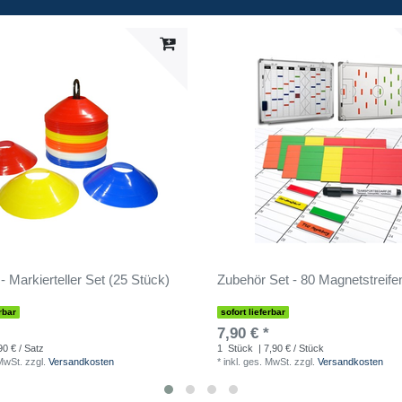
- Markierteller Set (25 Stück)
Zubehör Set - 80 Magnetstreife
rbar
sofort lieferbar
7,90 € *
90 € / Satz
1
Stück
| 7,90 € / Stück
 MwSt.
zzgl.
Versandkosten
*
inkl. ges. MwSt.
zzgl.
Versandkosten