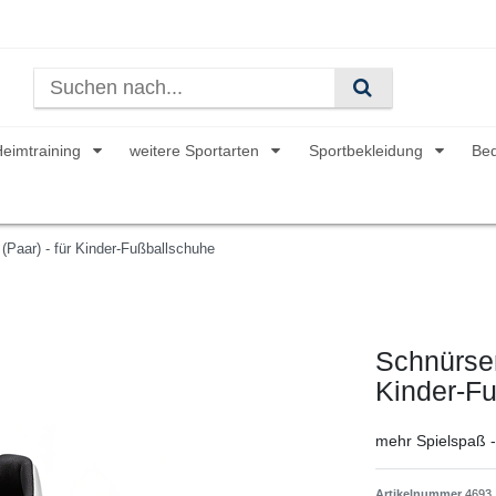
Heimtraining
weitere Sportarten
Sportbekleidung
Be
(Paar) - für Kinder-Fußballschuhe
Schnürsen
Kinder-F
mehr Spielspaß - d
Artikelnummer
4693