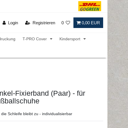
Login
Registrieren
0
0,00 EUR
druckung
T-PRO Cover
Kindersport
kel-Fixierband (Paar) - für
ußballschuhe
ie Schleife bleibt zu - individualisierbar