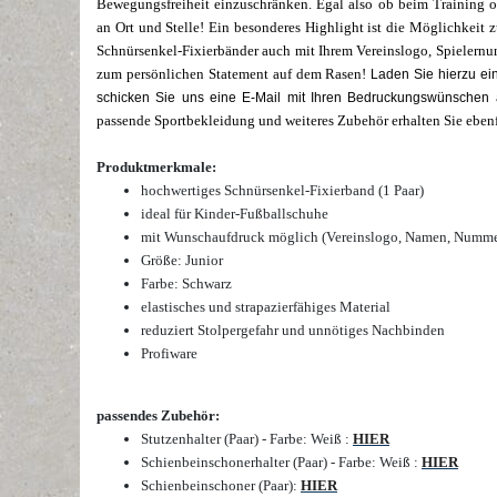
Bewegungsfreiheit einzuschränken. Egal also ob beim Training o
an Ort und Stelle! Ein besonderes Highlight ist die Möglichkeit 
Schnürsenkel-Fixierbänder auch mit Ihrem Vereinslogo, Spielernu
zum persönlichen Statement auf dem Rasen!
Laden Sie hierzu ein
schicken Sie uns eine E-Mail mit Ihren Bedruckungswünschen
passende Sportbekleidung und weiteres Zubehör erhalten Sie ebenf
Produktmerkmale:
hochwertiges Schnürsenkel-Fixierband (1 Paar)
ideal für Kinder-Fußballschuhe
mit Wunschaufdruck möglich (Vereinslogo, Namen, Nummer, 
Größe: Junior
Farbe:
Schwarz
elastisches und strapazierfähiges Material
reduziert Stolpergefahr und unnötiges Nachbinden
Profiware
passendes Zubehör:
Stutzenhalter (Paar) - Farbe: Weiß
:
HIER
Schienbeinschonerhalter (Paar) - Farbe: Weiß
:
HIER
Schienbeinschoner (Paar)
:
HIER