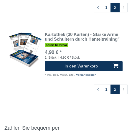
1
2
Kartothek (30 Karten) - Starke Arme
und Schultern durch Hanteltraining"
sofort lieferbar
4,90 € *
1
Stück
| 4,90 € / Stück
In den Warenkorb
*
inkl. ges. MwSt.
zzgl.
Versandkosten
1
2
Zahlen Sie bequem per