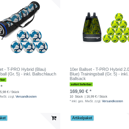
set - T-PRO Hybrid (Blau)
10er Ballset - T-PRO Hybrid 2.0
ball (Gr. 5) - inkl. Ballschlauch
Blue) Trainingsball (Gr. 5) - ink
Ballsack
rbar
sofort lieferbar
 *
169,90 € *
5,98 € / Stück
 MwSt.
zzgl.
Versandkosten
10
Stück
| 16,99 € / Stück
*
inkl. ges. MwSt.
zzgl.
Versandkosten
aket
Artikelpaket