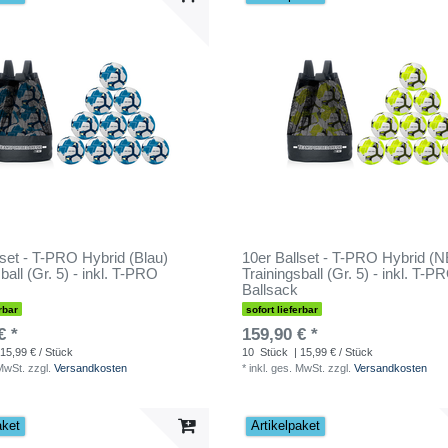
lset - T-PRO Hybrid (Blau)
10er Ballset - T-PRO Hybrid (
ball (Gr. 5) - inkl. T-PRO
Trainingsball (Gr. 5) - inkl. T-P
Ballsack
rbar
sofort lieferbar
€ *
159,90 € *
 15,99 € / Stück
10
Stück
| 15,99 € / Stück
 MwSt.
zzgl.
Versandkosten
*
inkl. ges. MwSt.
zzgl.
Versandkosten
aket
Artikelpaket