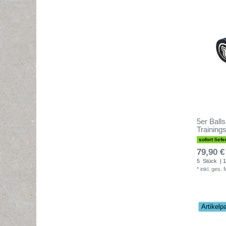
5er Ball
Trainings
sofort liefe
79,90 €
5
Stück
| 1
*
inkl. ges.
Artikelp