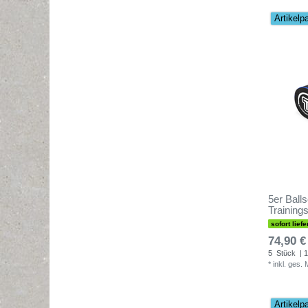
Artikelp
5er Ball
Trainings
sofort liefe
74,90 €
5
Stück
| 1
*
inkl. ges.
Artikelp