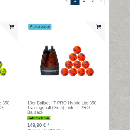
1
2
3
Artikelpaket
e 350
10er Ballset - T-PRO Hybrid Lite 350
RO
Trainingsball (Gr. 5) - inkl. T-PRO
Ballsack
sofort lieferbar
149,90 € *