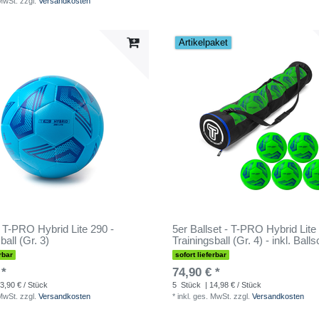
 MwSt.
zzgl.
Versandkosten
Artikelpaket
- T-PRO Hybrid Lite 290 -
5er Ballset - T-PRO Hybrid Lite
ball (Gr. 3)
Trainingsball (Gr. 4) - inkl. Ball
rbar
sofort lieferbar
 *
74,90 € *
3,90 € / Stück
5
Stück
| 14,98 € / Stück
 MwSt.
zzgl.
Versandkosten
*
inkl. ges. MwSt.
zzgl.
Versandkosten