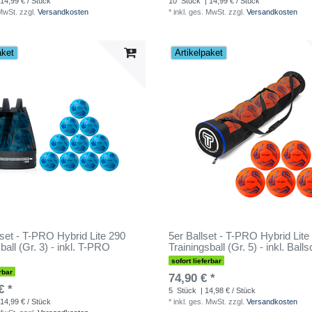
 14,99 € / Stück
10
Stück
| 14,99 € / Stück
 MwSt.
zzgl.
Versandkosten
*
inkl. ges. MwSt.
zzgl.
Versandkosten
aket
Artikelpaket
lset - T-PRO Hybrid Lite 290
5er Ballset - T-PRO Hybrid Lite
ball (Gr. 3) - inkl. T-PRO
Trainingsball (Gr. 5) - inkl. Ball
sofort lieferbar
rbar
74,90 € *
€ *
5
Stück
| 14,98 € / Stück
 14,99 € / Stück
*
inkl. ges. MwSt.
zzgl.
Versandkosten