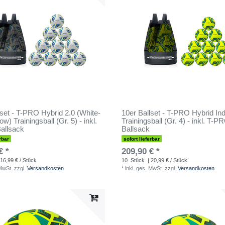
lset - T-PRO Hybrid 2.0 (White-
10er Ballset - T-PRO Hybrid In
ow) Trainingsball (Gr. 5) - inkl.
Trainingsball (Gr. 4) - inkl. T-P
allsack
Ballsack
rbar
sofort lieferbar
€ *
209,90 € *
 16,99 € / Stück
10
Stück
| 20,99 € / Stück
 MwSt.
zzgl.
Versandkosten
*
inkl. ges. MwSt.
zzgl.
Versandkosten