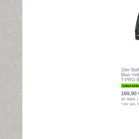
10er Bal
Blue-Yell
T-PRO B
sofort liefe
169,90 
10
Stück
|
*
inkl. ges.