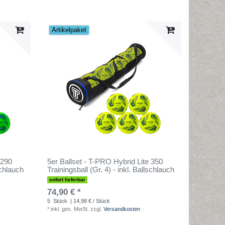
Artikelpaket
 290
5er Ballset - T-PRO Hybrid Lite 350
schlauch
Trainingsball (Gr. 4) - inkl. Ballschlauch
sofort lieferbar
74,90 € *
5
Stück
| 14,98 € / Stück
*
inkl. ges. MwSt.
zzgl.
Versandkosten