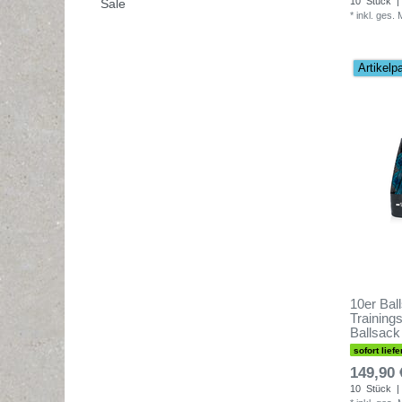
10
Stück
|
Sale
*
inkl. ges.
Artikelp
10er Bal
Trainings
Ballsack
sofort liefe
149,90 
10
Stück
|