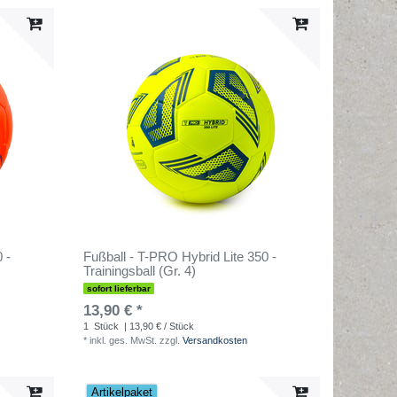
 -
Fußball - T-PRO Hybrid Lite 350 -
Trainingsball (Gr. 4)
sofort lieferbar
13,90 € *
1
Stück
| 13,90 € / Stück
*
inkl. ges. MwSt.
zzgl.
Versandkosten
Artikelpaket