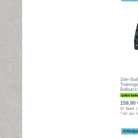
10er Bal
Trainings
Ballsack
sofort liefe
159,90 
10
Stück
|
*
inkl. ges.
Artikelp