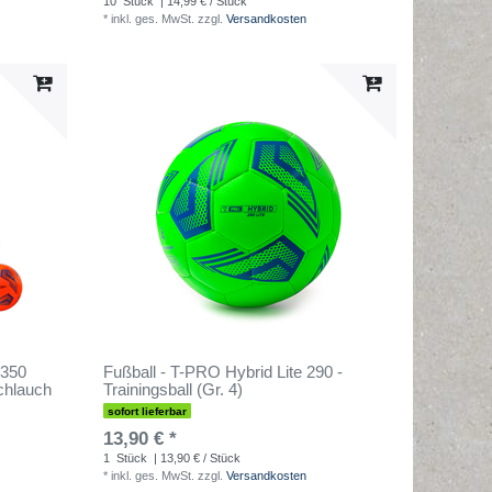
10
Stück
| 14,99 € / Stück
*
inkl. ges. MwSt.
zzgl.
Versandkosten
 350
Fußball - T-PRO Hybrid Lite 290 -
schlauch
Trainingsball (Gr. 4)
sofort lieferbar
13,90 € *
1
Stück
| 13,90 € / Stück
*
inkl. ges. MwSt.
zzgl.
Versandkosten