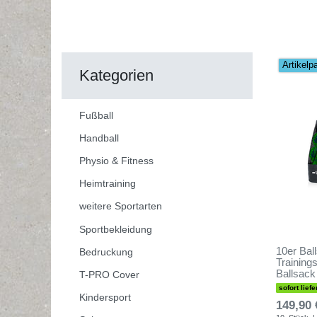
Artikelp
Kategorien
Fußball
Handball
Physio & Fitness
Heimtraining
weitere Sportarten
Sportbekleidung
10er Bal
Bedruckung
Trainings
Ballsack
T-PRO Cover
sofort liefe
Kindersport
149,90 