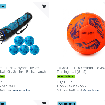
aket
set - T-PRO Hybrid Lite 290
Fußball - T-PRO Hybrid Lite 350
ball (Gr. 3) - inkl. Ballschlauch
Trainingsball (Gr. 5)
rbar
sofort lieferbar
 *
13,90 € *
4,98 € / Stück
1
Stück
| 13,90 € / Stück
 MwSt.
zzgl.
Versandkosten
*
inkl. ges. MwSt.
zzgl.
Versandkosten
aket
Artikelpaket