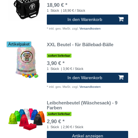
18,90 € *
1
Stück
| 18,90 € / Stück
In den Warenkorb
*
inkl. ges. MwSt.
zzgl.
Versandkosten
XXL Beutel - für Bällebad-Bälle
Artikelpaket
sofort lieferbar
3,90 € *
1
Stück
| 3,90 € / Stück
In den Warenkorb
*
inkl. ges. MwSt.
zzgl.
Versandkosten
Leibchenbeutel (Wäschesack) - 9
Farben
sofort lieferbar
2,90 € *
1
Stück
| 2,90 € / Stück
Artikel anzeigen