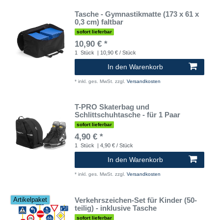
Tasche - Gymnastikmatte (173 x 61 x
0,3 cm) faltbar
sofort lieferbar
10,90 € *
1
Stück
| 10,90 € / Stück
In den Warenkorb
*
inkl. ges. MwSt.
zzgl.
Versandkosten
T-PRO Skaterbag und
Schlittschuhtasche - für 1 Paar
sofort lieferbar
4,90 € *
1
Stück
| 4,90 € / Stück
In den Warenkorb
*
inkl. ges. MwSt.
zzgl.
Versandkosten
Verkehrszeichen-Set für Kinder (50-
Artikelpaket
teilig) - inklusive Tasche
sofort lieferbar