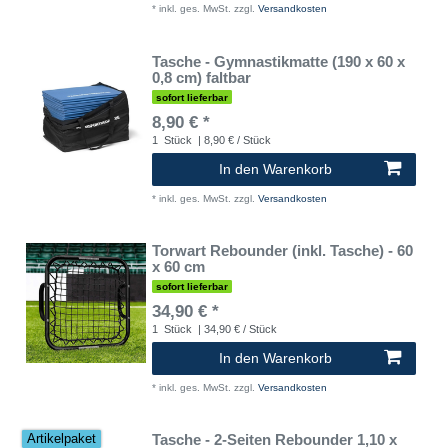
*
inkl. ges. MwSt.
zzgl.
Versandkosten
Tasche - Gymnastikmatte (190 x 60 x
0,8 cm) faltbar
sofort lieferbar
8,90 € *
1
Stück
| 8,90 € / Stück
In den Warenkorb
*
inkl. ges. MwSt.
zzgl.
Versandkosten
Torwart Rebounder (inkl. Tasche) - 60
x 60 cm
sofort lieferbar
34,90 € *
1
Stück
| 34,90 € / Stück
In den Warenkorb
*
inkl. ges. MwSt.
zzgl.
Versandkosten
Tasche - 2-Seiten Rebounder 1,10 x
Artikelpaket