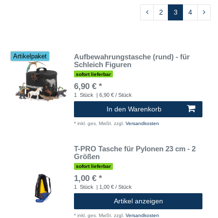
2
3
4
Aufbewahrungstasche (rund) - für
Artikelpaket
Schleich Figuren
sofort lieferbar
6,90 € *
1
Stück
| 6,90 € / Stück
In den Warenkorb
*
inkl. ges. MwSt.
zzgl.
Versandkosten
T-PRO Tasche für Pylonen 23 cm - 2
Größen
sofort lieferbar
1,00 € *
1
Stück
| 1,00 € / Stück
Artikel anzeigen
*
inkl. ges. MwSt.
zzgl.
Versandkosten