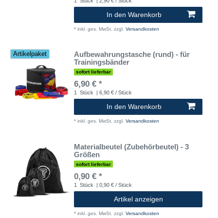
1
Stück
| 2,90 € / Stück
In den Warenkorb
*
inkl. ges. MwSt.
zzgl.
Versandkosten
Aufbewahrungstasche (rund) - für
Artikelpaket
Trainingsbänder
sofort lieferbar
6,90 € *
1
Stück
| 6,90 € / Stück
In den Warenkorb
*
inkl. ges. MwSt.
zzgl.
Versandkosten
Materialbeutel (Zubehörbeutel) - 3
Größen
sofort lieferbar
0,90 € *
1
Stück
| 0,90 € / Stück
Artikel anzeigen
*
inkl. ges. MwSt.
zzgl.
Versandkosten