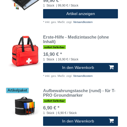
99,90 € *
1
Stück
| 99,90 € / Stück
Artikel anzeigen
*
inkl. ges. MwSt.
zzgl.
Versandkosten
Erste-Hilfe - Medizintasche (ohne
Inhalt)
sofort lieferbar
16,90 € *
1
Stück
| 16,90 € / Stück
In den Warenkorb
*
inkl. ges. MwSt.
zzgl.
Versandkosten
Aufbewahrungstasche (rund) - für T-
Artikelpaket
PRO Groundmarker
sofort lieferbar
6,90 € *
1
Stück
| 6,90 € / Stück
In den Warenkorb