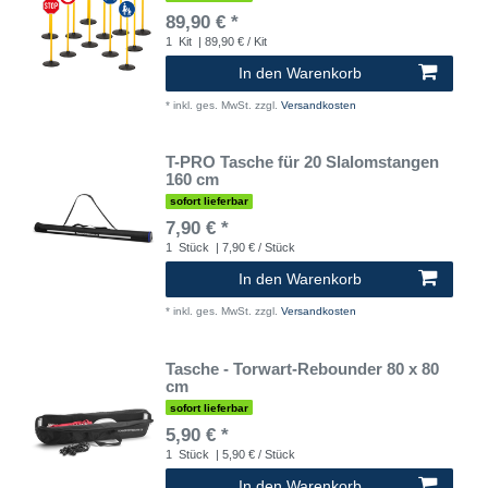
89,90 € *
1
Kit
| 89,90 € / Kit
In den Warenkorb
*
inkl. ges. MwSt.
zzgl.
Versandkosten
T-PRO Tasche für 20 Slalomstangen
160 cm
sofort lieferbar
7,90 € *
1
Stück
| 7,90 € / Stück
In den Warenkorb
*
inkl. ges. MwSt.
zzgl.
Versandkosten
Tasche - Torwart-Rebounder 80 x 80
cm
sofort lieferbar
5,90 € *
1
Stück
| 5,90 € / Stück
In den Warenkorb