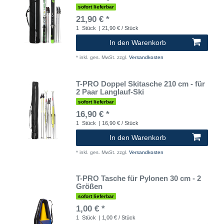
sofort lieferbar
21,90 € *
1
Stück
| 21,90 € / Stück
In den Warenkorb
*
inkl. ges. MwSt.
zzgl.
Versandkosten
T-PRO Doppel Skitasche 210 cm - für
2 Paar Langlauf-Ski
sofort lieferbar
16,90 € *
1
Stück
| 16,90 € / Stück
In den Warenkorb
*
inkl. ges. MwSt.
zzgl.
Versandkosten
T-PRO Tasche für Pylonen 30 cm - 2
Größen
sofort lieferbar
1,00 € *
1
Stück
| 1,00 € / Stück