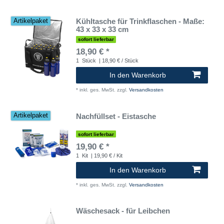
Kühltasche für Trinkflaschen - Maße:
Artikelpaket
43 x 33 x 33 cm
sofort lieferbar
18,90 € *
1
Stück
| 18,90 € / Stück
In den Warenkorb
*
inkl. ges. MwSt.
zzgl.
Versandkosten
Nachfüllset - Eistasche
Artikelpaket
sofort lieferbar
19,90 € *
1
Kit
| 19,90 € / Kit
In den Warenkorb
*
inkl. ges. MwSt.
zzgl.
Versandkosten
Wäschesack - für Leibchen