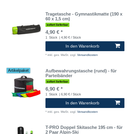
Tragetasche - Gymnastikmatte (190 x
60 x 1,5 cm)
sofort lieferbar
4,90 € *
1
Stück
| 4,90 € / Stück
In den Warenkorb
*
inkl. ges. MwSt.
zzgl.
Versandkosten
Aufbewahrungstasche (rund) - für
Artikelpaket
Parteibänder
sofort lieferbar
6,90 € *
1
Stück
| 6,90 € / Stück
In den Warenkorb
*
inkl. ges. MwSt.
zzgl.
Versandkosten
T-PRO Doppel Skitasche 195 cm - für
2 Paar Alpin-Ski