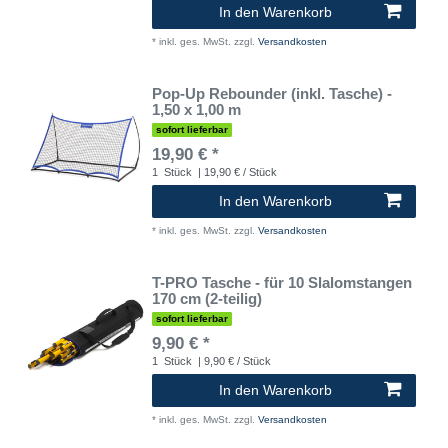
In den Warenkorb
*
inkl. ges. MwSt.
zzgl.
Versandkosten
Pop-Up Rebounder (inkl. Tasche) -
1,50 x 1,00 m
sofort lieferbar
19,90 € *
1
Stück
| 19,90 € / Stück
In den Warenkorb
*
inkl. ges. MwSt.
zzgl.
Versandkosten
T-PRO Tasche - für 10 Slalomstangen
170 cm (2-teilig)
sofort lieferbar
9,90 € *
1
Stück
| 9,90 € / Stück
In den Warenkorb
*
inkl. ges. MwSt.
zzgl.
Versandkosten