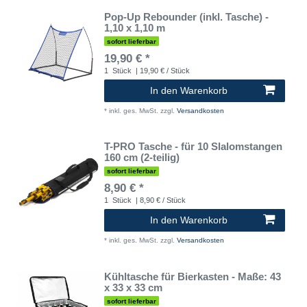
Pop-Up Rebounder (inkl. Tasche) -
1,10 x 1,10 m
sofort lieferbar
19,90 € *
1
Stück
| 19,90 € / Stück
In den Warenkorb
*
inkl. ges. MwSt.
zzgl.
Versandkosten
T-PRO Tasche - für 10 Slalomstangen
160 cm (2-teilig)
sofort lieferbar
8,90 € *
1
Stück
| 8,90 € / Stück
In den Warenkorb
*
inkl. ges. MwSt.
zzgl.
Versandkosten
Kühltasche für Bierkasten - Maße: 43
x 33 x 33 cm
sofort lieferbar