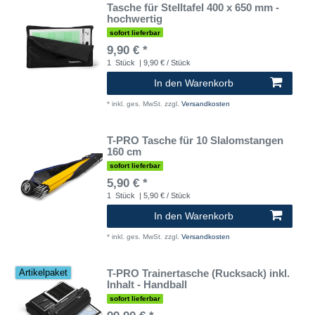
Tasche für Stelltafel 400 x 650 mm -
hochwertig
sofort lieferbar
9,90 € *
1
Stück
| 9,90 € / Stück
In den Warenkorb
*
inkl. ges. MwSt.
zzgl.
Versandkosten
T-PRO Tasche für 10 Slalomstangen
160 cm
sofort lieferbar
5,90 € *
1
Stück
| 5,90 € / Stück
In den Warenkorb
*
inkl. ges. MwSt.
zzgl.
Versandkosten
T-PRO Trainertasche (Rucksack) inkl.
Artikelpaket
Inhalt - Handball
sofort lieferbar