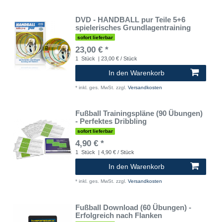
DVD - HANDBALL pur Teile 5+6
spielerisches Grundlagentraining
sofort lieferbar
23,00 € *
1
Stück
| 23,00 € / Stück
In den Warenkorb
*
inkl. ges. MwSt.
zzgl.
Versandkosten
Fußball Trainingspläne (90 Übungen)
- Perfektes Dribbling
sofort lieferbar
4,90 € *
1
Stück
| 4,90 € / Stück
In den Warenkorb
*
inkl. ges. MwSt.
zzgl.
Versandkosten
Fußball Download (60 Übungen) -
Erfolgreich nach Flanken