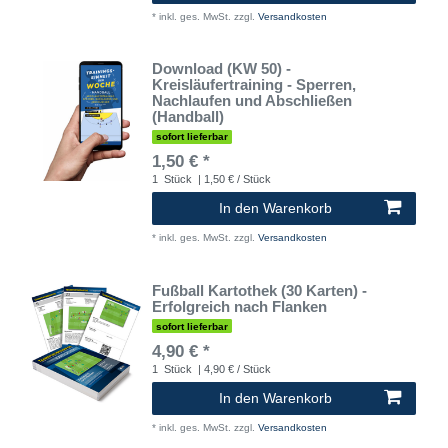
*
inkl. ges. MwSt.
zzgl.
Versandkosten
Download (KW 50) -
Kreisläufertraining - Sperren,
Nachlaufen und Abschließen
(Handball)
sofort lieferbar
1,50 € *
1
Stück
| 1,50 € / Stück
In den Warenkorb
*
inkl. ges. MwSt.
zzgl.
Versandkosten
Fußball Kartothek (30 Karten) -
Erfolgreich nach Flanken
sofort lieferbar
4,90 € *
1
Stück
| 4,90 € / Stück
In den Warenkorb
*
inkl. ges. MwSt.
zzgl.
Versandkosten