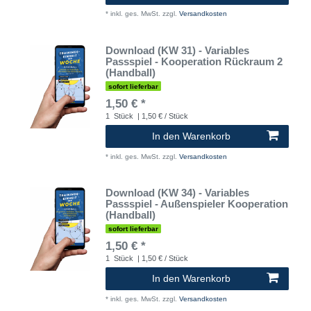
*
inkl. ges. MwSt.
zzgl.
Versandkosten
Download (KW 31) - Variables
Passspiel - Kooperation Rückraum 2
(Handball)
sofort lieferbar
1,50 € *
1
Stück
| 1,50 € / Stück
In den Warenkorb
*
inkl. ges. MwSt.
zzgl.
Versandkosten
Download (KW 34) - Variables
Passspiel - Außenspieler Kooperation
(Handball)
sofort lieferbar
1,50 € *
1
Stück
| 1,50 € / Stück
In den Warenkorb
*
inkl. ges. MwSt.
zzgl.
Versandkosten