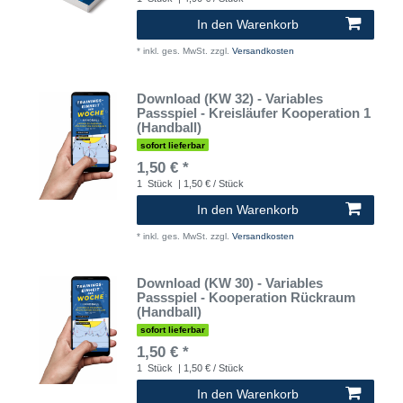
In den Warenkorb
*
inkl. ges. MwSt.
zzgl.
Versandkosten
Download (KW 32) - Variables
Passspiel - Kreisläufer Kooperation 1
(Handball)
sofort lieferbar
1,50 € *
1
Stück
| 1,50 € / Stück
In den Warenkorb
*
inkl. ges. MwSt.
zzgl.
Versandkosten
Download (KW 30) - Variables
Passspiel - Kooperation Rückraum
(Handball)
sofort lieferbar
1,50 € *
1
Stück
| 1,50 € / Stück
In den Warenkorb