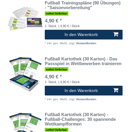
Fußball Trainingspläne (90 Übungen)
- "Saisonvorbereitung"
sofort lieferbar
4,90 € *
1
Stück
| 4,90 € / Stück
In den Warenkorb
*
inkl. ges. MwSt.
zzgl.
Versandkosten
Fußball Kartothek (30 Karten) - Das
Passspiel in Wettbewerben trainieren
sofort lieferbar
4,90 € *
1
Stück
| 4,90 € / Stück
In den Warenkorb
*
inkl. ges. MwSt.
zzgl.
Versandkosten
Fußball Kartothek (30 Karten) -
Fußball-Challenges: 30 spannende
Wettkampfformen
sofort lieferbar