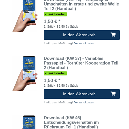
Umschalten in erste und zweite Welle
Teil 2 (Handball)
sofort lieferbar
1,50 € *
1
Stück
| 1,50 € / Stück
In den Warenkorb
*
inkl. ges. MwSt.
zzgl.
Versandkosten
Download (KW 37) - Variables
Passspiel - Torhüter Kooperation Teil
2 (Handball)
sofort lieferbar
1,50 € *
1
Stück
| 1,50 € / Stück
In den Warenkorb
*
inkl. ges. MwSt.
zzgl.
Versandkosten
Download (KW 46) -
Entscheidungsverhalten im
Rückraum Teil 1 (Handball)