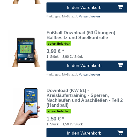
In den Warenkorb
*
inkl. ges. MwSt.
zzgl.
Versandkosten
Fußball Download (60 Übungen) -
Ballbesitz und Spielkontrolle
sofort lieferbar
3,90 € *
1
Stück
| 3,90 € / Stück
In den Warenkorb
*
inkl. ges. MwSt.
zzgl.
Versandkosten
Download (KW 51) -
Kreisläufertraining - Sperren,
Nachlaufen und Abschließen - Teil 2
(Handball)
sofort lieferbar
1,50 € *
1
Stück
| 1,50 € / Stück
In den Warenkorb