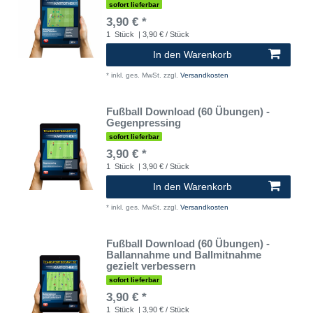
sofort lieferbar
3,90 € *
1
Stück
| 3,90 € / Stück
In den Warenkorb
*
inkl. ges. MwSt.
zzgl.
Versandkosten
Fußball Download (60 Übungen) -
Gegenpressing
sofort lieferbar
3,90 € *
1
Stück
| 3,90 € / Stück
In den Warenkorb
*
inkl. ges. MwSt.
zzgl.
Versandkosten
Fußball Download (60 Übungen) -
Ballannahme und Ballmitnahme
gezielt verbessern
sofort lieferbar
3,90 € *
1
Stück
| 3,90 € / Stück