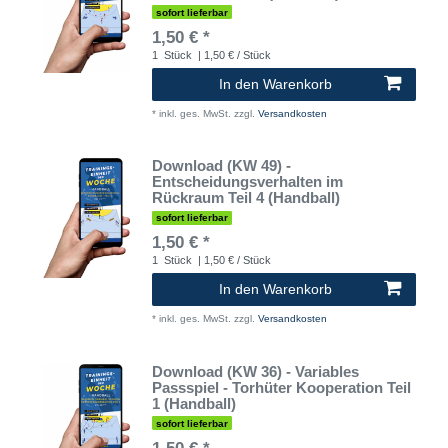
sofort lieferbar
1,50 € *
1
Stück
| 1,50 € / Stück
In den Warenkorb
*
inkl. ges. MwSt.
zzgl.
Versandkosten
Download (KW 49) -
Entscheidungsverhalten im
Rückraum Teil 4 (Handball)
sofort lieferbar
1,50 € *
1
Stück
| 1,50 € / Stück
In den Warenkorb
*
inkl. ges. MwSt.
zzgl.
Versandkosten
Download (KW 36) - Variables
Passspiel - Torhüter Kooperation Teil
1 (Handball)
sofort lieferbar