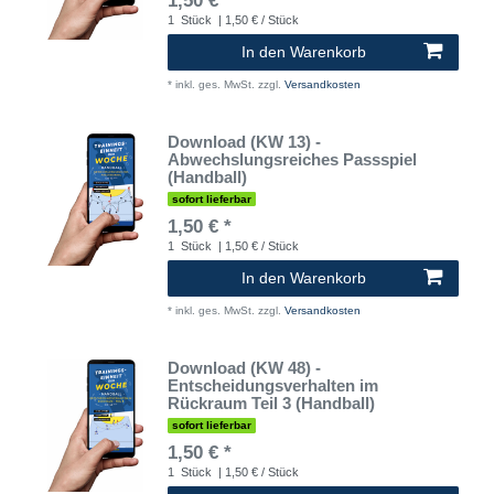
1,50 € *
1
Stück
| 1,50 € / Stück
In den Warenkorb
*
inkl. ges. MwSt.
zzgl.
Versandkosten
Download (KW 13) -
Abwechslungsreiches Passspiel
(Handball)
sofort lieferbar
1,50 € *
1
Stück
| 1,50 € / Stück
In den Warenkorb
*
inkl. ges. MwSt.
zzgl.
Versandkosten
Download (KW 48) -
Entscheidungsverhalten im
Rückraum Teil 3 (Handball)
sofort lieferbar
1,50 € *
1
Stück
| 1,50 € / Stück