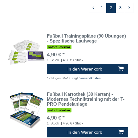
1
2
3
Fußball Trainingspläne (90 Übungen)
- Spezifische Laufwege
sofort lieferbar
4,90 € *
1
Stück
| 4,90 € / Stück
In den Warenkorb
*
inkl. ges. MwSt.
zzgl.
Versandkosten
Fußball Kartothek (30 Karten) -
Modernes Techniktraining mit der T-
PRO Pendelanlage
sofort lieferbar
4,90 € *
1
Stück
| 4,90 € / Stück
In den Warenkorb