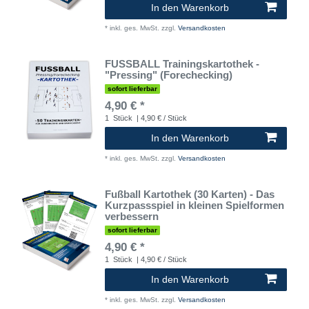
In den Warenkorb
*
inkl. ges. MwSt.
zzgl.
Versandkosten
FUSSBALL Trainingskartothek -
"Pressing" (Forechecking)
sofort lieferbar
4,90 € *
1
Stück
| 4,90 € / Stück
In den Warenkorb
*
inkl. ges. MwSt.
zzgl.
Versandkosten
Fußball Kartothek (30 Karten) - Das
Kurzpassspiel in kleinen Spielformen
verbessern
sofort lieferbar
4,90 € *
1
Stück
| 4,90 € / Stück
In den Warenkorb
*
inkl. ges. MwSt.
zzgl.
Versandkosten