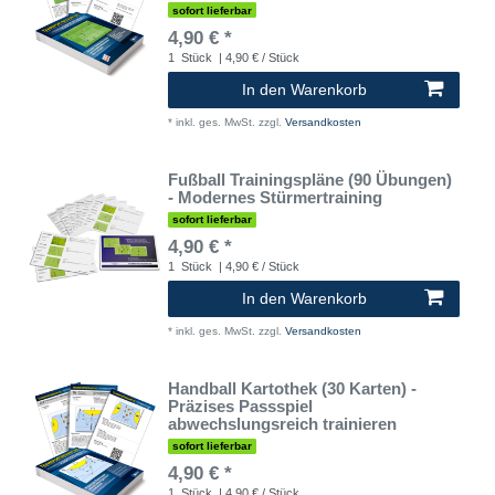
sofort lieferbar
4,90 € *
1
Stück
| 4,90 € / Stück
In den Warenkorb
*
inkl. ges. MwSt.
zzgl.
Versandkosten
Fußball Trainingspläne (90 Übungen)
- Modernes Stürmertraining
sofort lieferbar
4,90 € *
1
Stück
| 4,90 € / Stück
In den Warenkorb
*
inkl. ges. MwSt.
zzgl.
Versandkosten
Handball Kartothek (30 Karten) -
Präzises Passspiel
abwechslungsreich trainieren
sofort lieferbar
4,90 € *
1
Stück
| 4,90 € / Stück