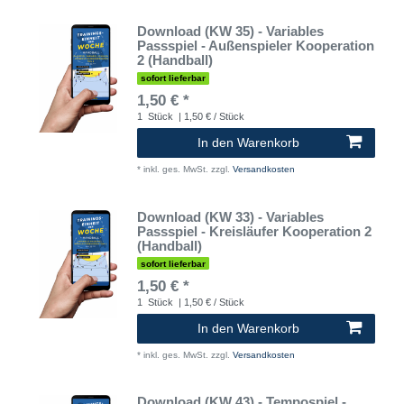
Download (KW 35) - Variables
Passspiel - Außenspieler Kooperation
2 (Handball)
sofort lieferbar
1,50 € *
1
Stück
| 1,50 € / Stück
In den Warenkorb
*
inkl. ges. MwSt.
zzgl.
Versandkosten
Download (KW 33) - Variables
Passspiel - Kreisläufer Kooperation 2
(Handball)
sofort lieferbar
1,50 € *
1
Stück
| 1,50 € / Stück
In den Warenkorb
*
inkl. ges. MwSt.
zzgl.
Versandkosten
Download (KW 43) - Tempospiel -