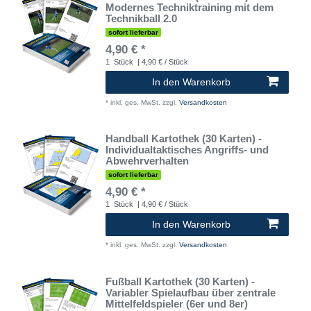
Modernes Techniktraining mit dem
Technikball 2.0
sofort lieferbar
4,90 € *
1
Stück
| 4,90 € / Stück
In den Warenkorb
*
inkl. ges. MwSt.
zzgl.
Versandkosten
Handball Kartothek (30 Karten) -
Individualtaktisches Angriffs- und
Abwehrverhalten
sofort lieferbar
4,90 € *
1
Stück
| 4,90 € / Stück
In den Warenkorb
*
inkl. ges. MwSt.
zzgl.
Versandkosten
Fußball Kartothek (30 Karten) -
Variabler Spielaufbau über zentrale
Mittelfeldspieler (6er und 8er)