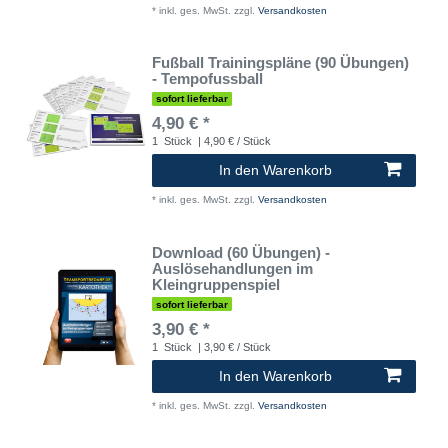
*
inkl. ges. MwSt.
zzgl.
Versandkosten
Fußball Trainingspläne (90 Übungen)
- Tempofussball
sofort lieferbar
4,90 € *
1
Stück
| 4,90 € / Stück
In den Warenkorb
*
inkl. ges. MwSt.
zzgl.
Versandkosten
Download (60 Übungen) -
Auslösehandlungen im
Kleingruppenspiel
sofort lieferbar
3,90 € *
1
Stück
| 3,90 € / Stück
In den Warenkorb
*
inkl. ges. MwSt.
zzgl.
Versandkosten