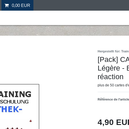
0,00 EUR
il
Fitness
Futebol
Mais desporto
Ofertas especia
Hergestellt für: Tr
[Pack] 
Légère - 
réaction
plus de 50 cartes d
Référence de l’articl
4,90 E