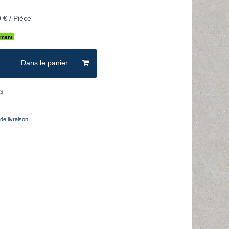
 € / Pièce
ement
Dans le panier
ts
de livraison