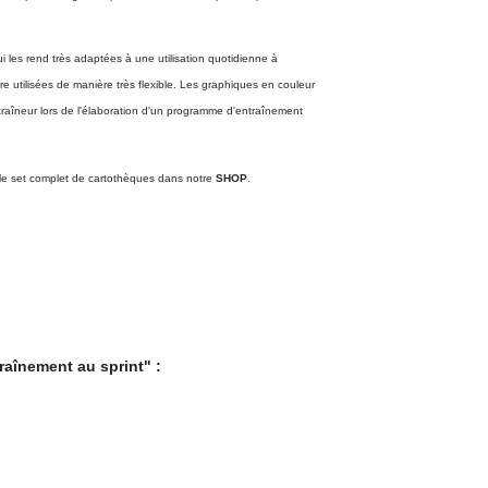
i les rend très adaptées à une utilisation quotidienne à
e utilisées de manière très flexible. Les graphiques en couleur
ntraîneur lors de l'élaboration d'un programme d'entraînement
le set complet de cartothèques dans notre
SHOP
.
raînement au sprint" :