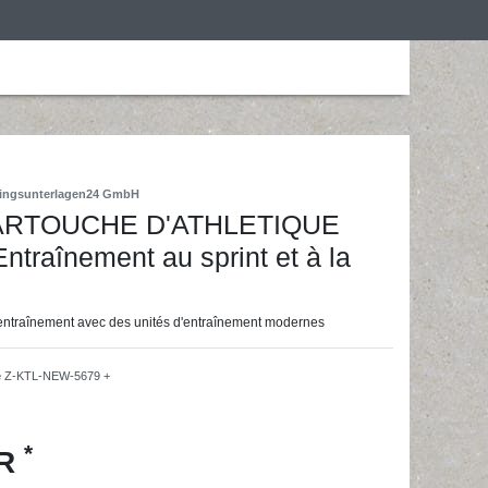
is
Personalização
Roupa de desporto
ainingsunterlagen24 GmbH
CARTOUCHE D'ATHLETIQUE
Entraînement au sprint et à la
'entraînement avec des unités d'entraînement modernes
e
Z-KTL-NEW-5679 +
*
UR