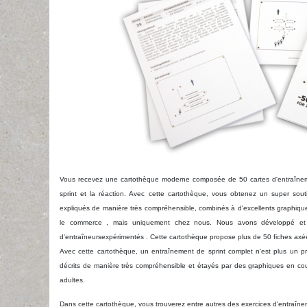
Vous recevez une cartothèque moderne composée de 50 cartes d'entraînemen
sprint et la réaction. Avec cette cartothèque, vous obtenez un super souti
expliqués de manière très compréhensible
, combinés à d'excellents graphiqu
le commerce
, mais uniquement chez nous. Nous avons
développé e
d'entraîneurs
expérimentés
.
Cette cartothèque propose
plus de 50 fiches axée
Avec cette cartothèque, un entraînement de sprint complet n'est plus un p
décrits de manière très compréhensible et
étayés
par des graphiques en cou
adultes.
Dans cette cartothèque, vous trouverez entre autres des exercices d'entraîneme