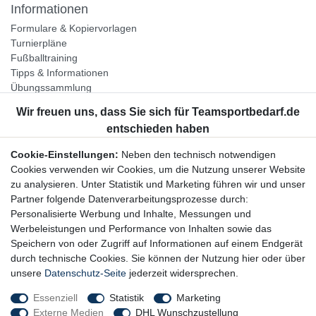
Informationen
Formulare & Kopiervorlagen
Turnierpläne
Fußballtraining
Tipps & Informationen
Übungssammlung
Unternehmen
Jobs
Partnerprogramm
Cookie-Einstellungen:
Neben den technisch notwendigen
Widerrufsrecht
Cookies verwenden wir Cookies, um die Nutzung unserer Website
zu analysieren. Unter Statistik und Marketing führen wir und unser
Bestellung widerrufen
Partner folgende Datenverarbeitungsprozesse durch:
Datenschutzerklärung
Personalisierte Werbung und Inhalte, Messungen und
AGB
Werbeleistungen und Performance von Inhalten sowie das
Impressum
Speichern von oder Zugriff auf Informationen auf einem Endgerät
durch technische Cookies. Sie können der Nutzung hier oder über
Newsletter
unsere
Datenschutz-Seite
jederzeit widersprechen.
Gerne halten wir Sie auf dem Laufenden, hier geht es zur:
Essenziell
Statistik
Marketing
Externe Medien
DHL Wunschzustellung
Newsletter-Anmeldung