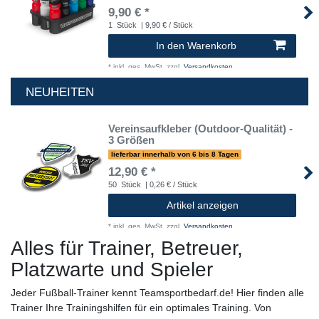
9,90 € *
1
Stück
| 9,90 € / Stück
In den Warenkorb
*
inkl. ges. MwSt.
zzgl.
Versandkosten
NEUHEITEN
Vereinsaufkleber (Outdoor-Qualität) -
3 Größen
lieferbar innerhalb von 6 bis 8 Tagen
12,90 € *
50
Stück
| 0,26 € / Stück
Artikel anzeigen
*
inkl. ges. MwSt.
zzgl.
Versandkosten
Alles für Trainer, Betreuer,
Platzwarte und Spieler
Jeder Fußball-Trainer kennt Teamsportbedarf.de! Hier finden alle
Trainer Ihre Trainingshilfen für ein optimales Training. Von