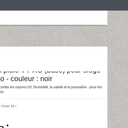
is
Personalização
Roupa de desporto
ainingsunterlagen24 GmbH
n pluie T-PRO (base) pour siège
o - couleur : noir
ontre les rayons UV, l'humidité, la saleté et la poussière - pour les
élo
e
Cover 18 +
*