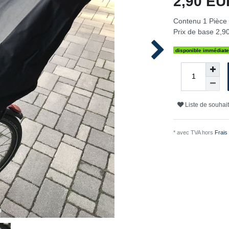
2,90 E
Contenu
1
Pièce
Prix de base
2,90
disponible immédiat
Liste de souhai
* avec TVA hors
Frais 