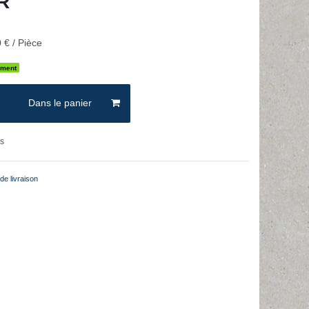
UR
 € / Pièce
ement
Dans le panier
ts
de livraison