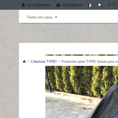
Se connecter
Enregistrer
0
Andebol
Cobertura T-PRO
Desporto infant
Treino em casa
Cobertura T-PRO
Protection pluie T-PRO (base) pour si