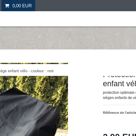
0,00 EUR
il
Fitness
Futebol
Mais desporto
Ofertas especia
Hergestellt für: Tr
ège enfant vélo - couleur : noir
Protectio
enfant vél
protection optimale c
sièges enfants de v
Référence de l’articl