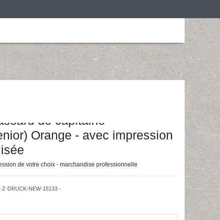
is
Personalização
Roupa de desporto
ainingsunterlagen24 GmbH
assard de capitaine
enior) Orange - avec impression
lisée
ession de votre choix - marchandise professionnelle
e
Z-DRUCK-NEW-15133 -