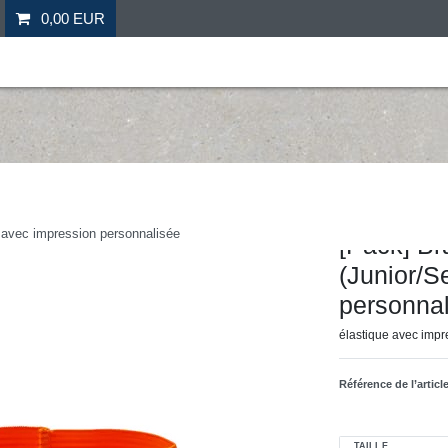
0,00 EUR
il
Fitness
Futebol
Mais desporto
Ofertas especia
Hergestellt für: Tr
- avec impression personnalisée
[Pack] Br
(Junior/S
personna
élastique avec impr
Référence de l’articl
TAILLE