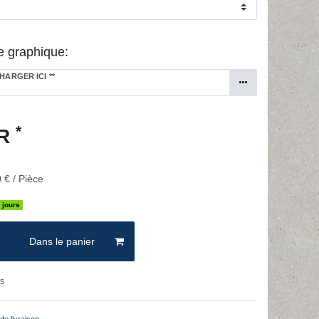
e graphique:
HARGER ICI
**
*
UR
 € / Pièce
 jours
Dans le panier
ts