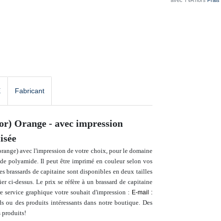
* avec TVA hors
Frais 
E
Fabricant
ior) Orange - avec impression
isée
 orange) avec l'impression de votre choix, pour le domaine
de polyamide. Il peut être imprimé en couleur selon vos
es brassards de capitaine sont disponibles en deux tailles
nier ci-dessus.
Le prix se réfère à un brassard de capitaine
 service graphique votre souhait d'impression :
E-mail :
ds ou des produits intéressants dans notre boutique.
Des
s produits
!