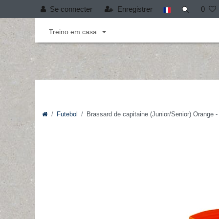
Se connecter
Enregistrer
0
Andebol
Cobertura T-PRO
Desporto infant
Treino em casa
Futebol
Brassard de capitaine (Junior/Senior) Orange 