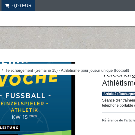
0,00 EUR
il
Fitness
Futebol
Mais desporto
Ofertas especia
Hergestellt für: Tr
Téléchargement (Semaine 15) - Athlétisme pour joueur unique (football)
Téléchar
Athlétism
Article à télécharge
Séance d'entraîneme
téléphone portable o
Référence de l’articl