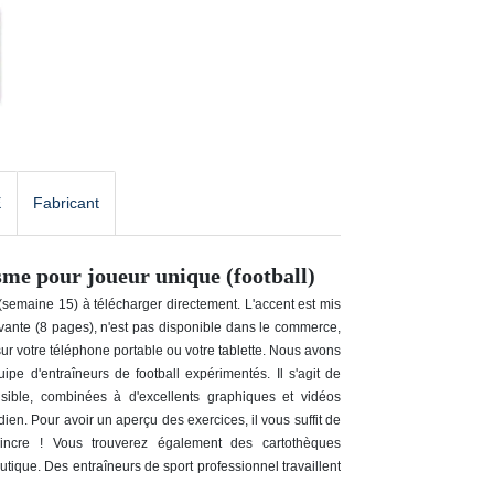
E
Fabricant
sme pour joueur unique (football)
semaine 15) à télécharger directement. L'accent est mis
ovante (8 pages), n'est pas disponible dans le commerce,
r votre téléphone portable ou votre tablette. Nous avons
e d'entraîneurs de football expérimentés. Il s'agit de
sible, combinées à d'excellents graphiques et vidéos
dien. Pour avoir un aperçu des exercices, il vous suffit de
vaincre ! Vous trouverez également des cartothèques
tique. Des entraîneurs de sport professionnel travaillent