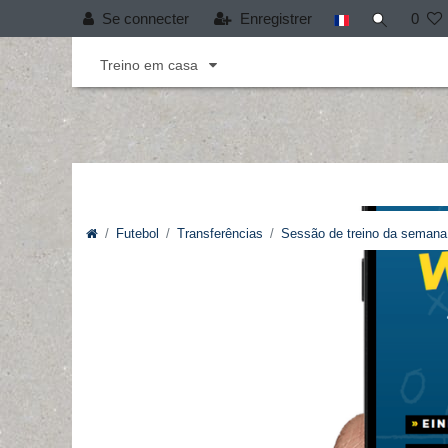
Se connecter
Enregistrer
0
Andebol
Cobertura T-PRO
Desporto infant
Treino em casa
Futebol
Transferências
Sessão de treino da semana