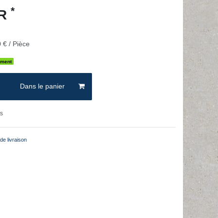
*
UR
 € / Pièce
ement
Dans le panier
ts
de livraison