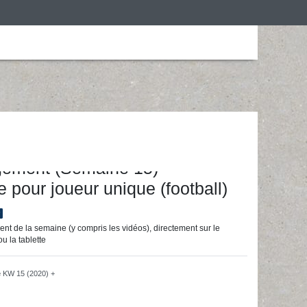
is
Personalização
Roupa de desporto
ainingsunterlagen24 GmbH
gement (Semaine 15) -
e pour joueur unique (football)
r
nt de la semaine (y compris les vidéos), directement sur le
u la tablette
e
KW 15 (2020) +