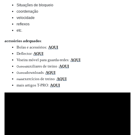
Situações de bloqueio
coordenação
velocidade
reflexos
etc.
acessórios adequados
:
Bolas e acessórios:
AQUI
Deflector
AQUI
:
Viseira móvel para guarda-redes:
AQUI
auxiliares de treino
AQUI
Outros
:
downloads
AQUI
Outros
:
exercícios de treino
AQUI
mais
:
mais artigos T-PRO:
AQUI