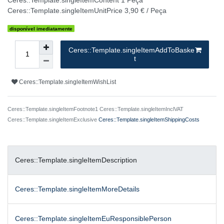
Ceres::Template.singleItemUnitPrice
3,90 € / Peça
disponível imediatamente
Ceres::Template.singleItemAddToBaske
t
Ceres::Template.singleItemWishList
Ceres::Template.singleItemFootnote1 Ceres::Template.singleItemInclVAT
Ceres::Template.singleItemExclusive
Ceres::Template.singleItemShippingCosts
Ceres::Template.singleItemDescription
Ceres::Template.singleItemMoreDetails
Ceres::Template.singleItemEuResponsiblePerson