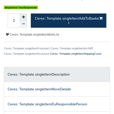
disponível imediatamente
Ceres::Template.singleItemAddToBaske
t
Ceres::Template.singleItemWishList
Ceres::Template.singleItemFootnote1 Ceres::Template.singleItemInclVAT
Ceres::Template.singleItemExclusive
Ceres::Template.singleItemShippingCosts
Ceres::Template.singleItemDescription
Ceres::Template.singleItemMoreDetails
Ceres::Template.singleItemEuResponsiblePerson