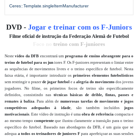
Ceres::Template.singleItemManufacturer
DVD -
Jogar e treinar com os F-Juniors
Filme oficial de instrução da Federação Alemã de Futebol
Foco no
treino com F-juniores
Neste
vídeo da DFB
encontrará um
programa de ensino abrangente para o
treino de futebol para os jun
iores F. Os F-juniores representam o limiar entre
as sequências de movimentos livres e o treino específico de futebol. Nesta
faixa etária, é importante introduzir os
primeiros elementos futebolísticos
sem restringir o prazer
de jogar futebol
e a
alegria do movimento
dos jovens
jogadores. No filme, os primeiros focos de treino são especificamente
definidos, consistindo nas
técnicas básicas de drible, fintas, passes e
remates à baliza
. Para além de
numerosas tarefas de movimento e jogos
competitivos adequados à idade
, são também incluídos
jogos
motivacionais
. Este vídeo de instrução é uma
obra de referência
compacta e
ao mesmo tempo
competente
que ilustra claramente a transição para o treino
específico do futebol. Baseado nas abordagens da DFB, é um guia que se
adequa
a todos os treinadores de juniores F
para aperfeiçoar as suas sessões