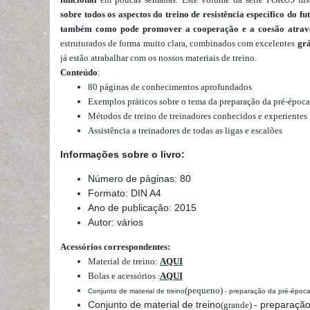
sobre todos os aspectos do treino de resistência específico do f
também como pode promover a cooperação e a coesão atravé
estruturados de forma muito clara, combinados com
excelentes
grá
já
estão a
trabalhar com os nossos materiais de treino
.
Conteúdo
:
80 páginas de conhecimentos aprofundados
Exemplos práticos sobre o tema da preparação da pré-época
Métodos de treino de treinadores conhecidos e experientes
Assistência a treinadores de todas as ligas e escalões
Informações sobre o livro:
Número de páginas: 80
Formato: DIN A4
Ano de publicação: 2015
Autor: vários
Acessórios correspondentes:
Material de treino:
AQUI
Bolas e acessórios
AQUI
:
(pequeno)
Conjunto de material de treino
- preparação da pré-época
Conjunto de material de treino
- preparação
(grande)