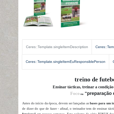
Ceres::Template.singleItemDescription
Ceres::Tem
Ceres::Template.singleItemEuResponsiblePerson
treino de futeb
Ensinar tácticas, treinar a condição
Foco
"preparação 
na
Antes do início da época, devem ser lançadas as
bases para um i
de dizer do que de fazer - afinal, o treinador tem de ensinar táct
funcional
em poucas semanas. Este volume da série FOKUS fuss