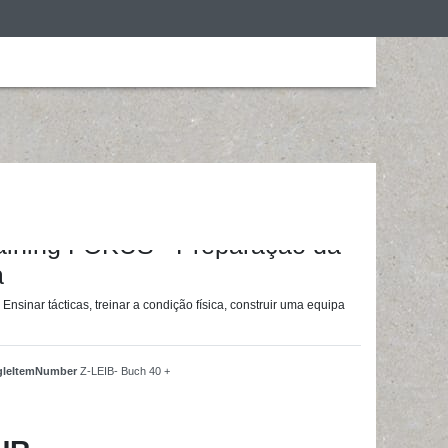
ização
Roupa de desporto
Treino em casa
ainingsunterlagen24 GmbH
raining FOKUS - Preparação da
a
Ensinar tácticas, treinar a condição física, construir uma equipa
ngleItemNumber
Z-LEIB- Buch 40 +