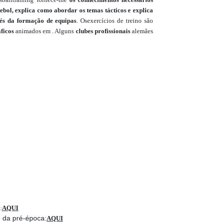
utebol, explica como abordar os temas tácticos e explica
s da formação de equipas
.
Os
exercícios de treino são
ficos
animados em
.
Alguns
clubes profissionais
alemães
AQUI
:
 da pré-época:
AQUI