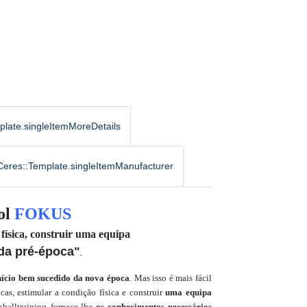
plate.singleItemMoreDetails
Ceres::Template.singleItemManufacturer
ol
FOKUS
 física, construir uma equipa
da pré-época"
.
nício bem sucedido da nova época
. Mas isso é mais fácil
icas, estimular a condição física e construir
uma equipa
balltraining fornece-lhe
os conhecimentos necessários