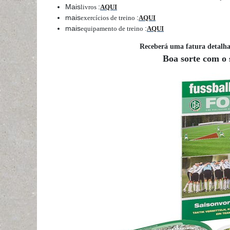
Mais
:
livros
AQUI
mais
:
exercícios de treino
AQUI
mais
:
equipamento de treino
AQUI
Receberá uma fatura detalh
Boa sorte com o 