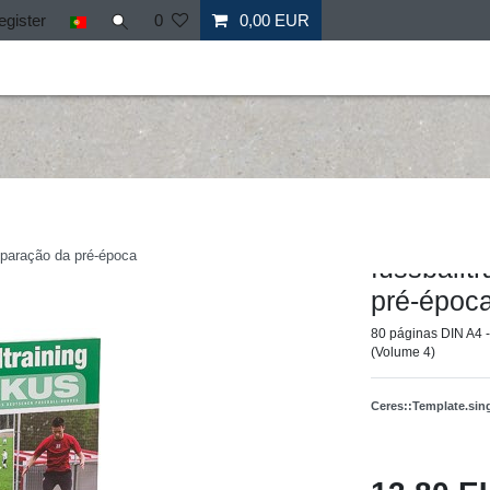
egister
0
0,00 EUR
il
Fitness
Mais desporto
Ofertas especiais
Personal
Hergestellt für: Tr
eparação da pré-época
fussballt
pré-époc
80 páginas DIN A4 - 
(Volume 4)
Ceres::Template.si