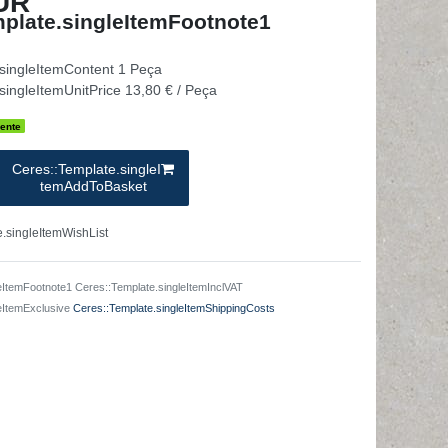
UR
plate.singleItemFootnote1
.singleItemContent
1
Peça
singleItemUnitPrice
13,80 € / Peça
ente
Ceres::Template.singleI
temAddToBasket
.singleItemWishList
eItemFootnote1 Ceres::Template.singleItemInclVAT
leItemExclusive
Ceres::Template.singleItemShippingCosts