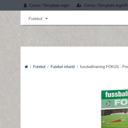
Ceres::Template.login
Ceres::Template.loginR
Andebol
Cobertura T-PRO
Desporto infant
Futebol
Futebol
Futebol infantil
fussballtraining FOKUS - Pr