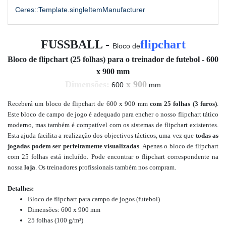
Ceres::Template.singleItemManufacturer
FUSSBALL -
flipchart
Bloco de
Bloco de flipchart (25 folhas) para o treinador de futebol - 600
x 900 mm
Dimensões:
x 900
600
mm
Receberá um bloco de flipchart de 600 x 900 mm
com 25 folhas (3 furos)
.
Este bloco de campo de jogo é adequado para encher o nosso flipchart tático
moderno, mas também é compatível com os sistemas de flipchart existentes.
Esta ajuda facilita a realização dos objectivos tácticos, uma vez que
todas as
jogadas podem ser perfeitamente visualizadas
. Apenas o bloco de flipchart
com 25 folhas está incluído.
Pode encontrar o flipchart correspondente na
nossa
loja
. Os treinadores profissionais também nos compram.
Detalhes:
Bloco de flipchart para campo de jogos (futebol)
Dimensões: 600 x 900 mm
25 folhas (100 g/m²)