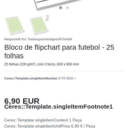
Hergestellt für: Trainingsunterlagen24 GmbH
Bloco de flipchart para futebol - 25
folhas
25 folhas (100 g/m²), com 3 furos, 600 x 900 mm
Ceres::Template.singleItemNumber
Z-P2-4620 +
6,90 EUR
Ceres::Template.singleItemFootnote1
Ceres::Template.singleItemContent
1
Peça
Ceres::Template.singleItemUnitPrice
6,90 € / Peça