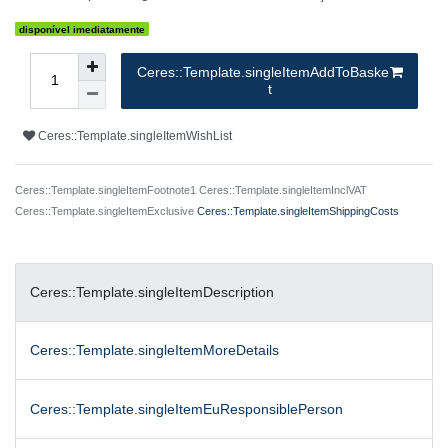
disponível imediatamente
Ceres::Template.singleItemAddToBaske
t
Ceres::Template.singleItemWishList
Ceres::Template.singleItemFootnote1 Ceres::Template.singleItemInclVAT
Ceres::Template.singleItemExclusive
Ceres::Template.singleItemShippingCosts
Ceres::Template.singleItemDescription
Ceres::Template.singleItemMoreDetails
Ceres::Template.singleItemEuResponsiblePerson