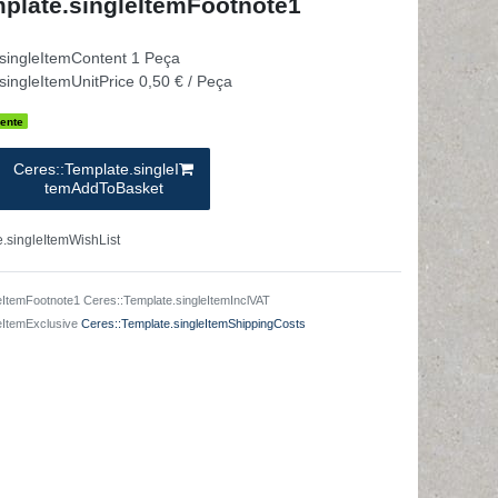
plate.singleItemFootnote1
.singleItemContent
1
Peça
singleItemUnitPrice
0,50 € / Peça
ente
Ceres::Template.singleI
temAddToBasket
.singleItemWishList
eItemFootnote1 Ceres::Template.singleItemInclVAT
leItemExclusive
Ceres::Template.singleItemShippingCosts