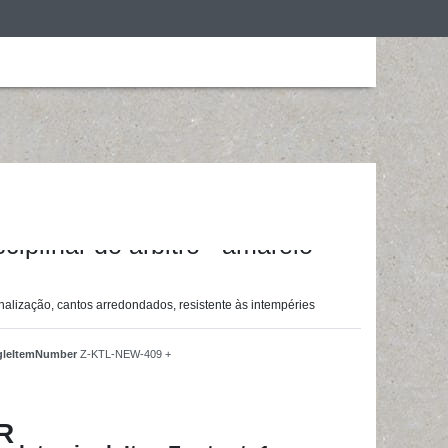
ização
Roupa de desporto
Treino em casa
ainingsunterlagen24 GmbH
ciplinar do árbitro - amarelo
inalização, cantos arredondados, resistente às intempéries
ngleItemNumber
Z-KTL-NEW-409 +
R