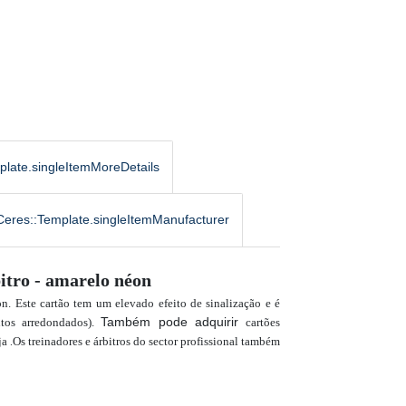
plate.singleItemMoreDetails
Ceres::Template.singleItemManufacturer
bitro - amarelo néon
n. Este cartão tem um elevado efeito de sinalização e é
Também pode adquirir
ntos arredondados).
cartões
ja
Os treinadores e árbitros do sector profissional também
.