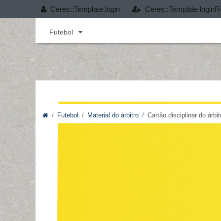
Ceres::Template.login
Ceres::Template.loginR
Andebol
Cobertura T-PRO
Desporto infant
Futebol
Futebol
Material do árbitro
Cartão disciplinar do árbi