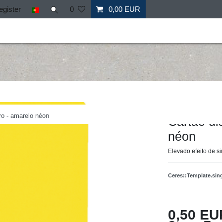
egister
0
0,00 EUR
il
Fitness
Mais desporto
Ofertas especiais
Personal
Hergestellt für: Tr
tro - amarelo néon
Cartão dis
néon
Elevado efeito de s
Ceres::Template.si
0,50 EU