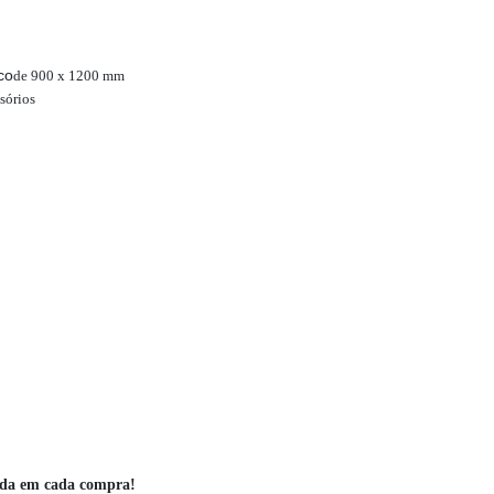
co
de 900 x 1200 mm
sórios
ada em cada compra!