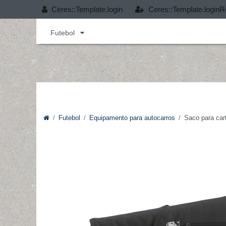
Ceres::Template.login
Ceres::Template.loginR
Andebol
Cobertura T-PRO
Desporto infant
Futebol
Futebol
Equipamento para autocarros
Saco para car