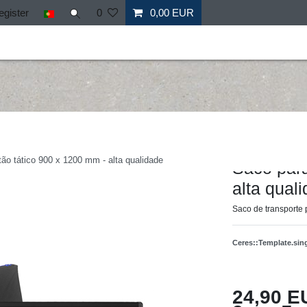
egister
0
0,00 EUR
il
Fitness
Mais desporto
Ofertas especiais
Personal
Hergestellt für: Tr
tão tático 900 x 1200 mm - alta qualidade
Saco para
alta qual
Saco de transporte 
Ceres::Template.si
24,90 E