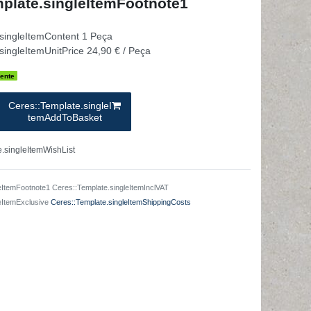
plate.singleItemFootnote1
.singleItemContent
1
Peça
singleItemUnitPrice
24,90 € / Peça
ente
Ceres::Template.singleI
temAddToBasket
.singleItemWishList
eItemFootnote1 Ceres::Template.singleItemInclVAT
leItemExclusive
Ceres::Template.singleItemShippingCosts