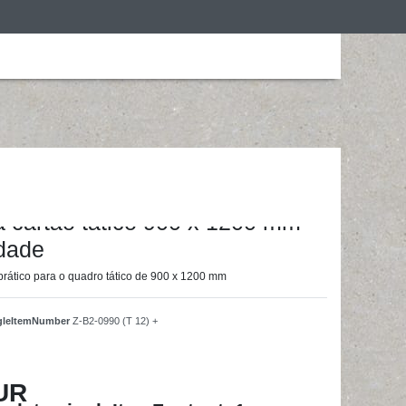
ização
Roupa de desporto
Treino em casa
ainingsunterlagen24 GmbH
 cartão tático 900 x 1200 mm -
idade
prático para o quadro tático de 900 x 1200 mm
ngleItemNumber
Z-B2-0990 (T 12) +
UR