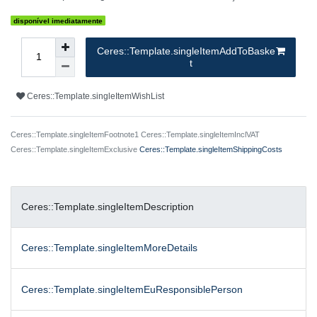
disponível imediatamente
Ceres::Template.singleItemAddToBaske
t
Ceres::Template.singleItemWishList
Ceres::Template.singleItemFootnote1 Ceres::Template.singleItemInclVAT
Ceres::Template.singleItemExclusive
Ceres::Template.singleItemShippingCosts
Ceres::Template.singleItemDescription
Ceres::Template.singleItemMoreDetails
Ceres::Template.singleItemEuResponsiblePerson