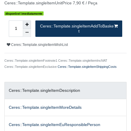
Ceres::Template.singleItemUnitPrice
7,90 € / Peça
disponível imediatamente
Ceres::Template.singleItemAddToBaske
t
Ceres::Template.singleItemWishList
Ceres::Template.singleItemFootnote1 Ceres::Template.singleItemInclVAT
Ceres::Template.singleItemExclusive
Ceres::Template.singleItemShippingCosts
Ceres::Template.singleItemDescription
Ceres::Template.singleItemMoreDetails
Ceres::Template.singleItemEuResponsiblePerson