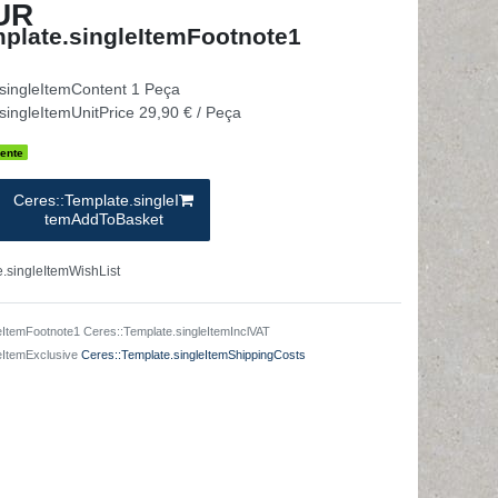
UR
plate.singleItemFootnote1
.singleItemContent
1
Peça
singleItemUnitPrice
29,90 € / Peça
ente
Ceres::Template.singleI
temAddToBasket
.singleItemWishList
eItemFootnote1 Ceres::Template.singleItemInclVAT
leItemExclusive
Ceres::Template.singleItemShippingCosts