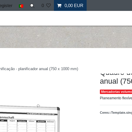
egister
0
0,00 EUR
il
Fitness
Mais desporto
Ofertas especiais
Personal
Hergestellt für: Tr
ificação - planificador anual (750 x 1000 mm)
Quadro de
anual (7
Mercadorias volumo
Planeamento flexível
Ceres::Template.si