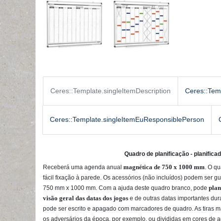
Ceres::Template.singleItemDescription
Ceres::Tem
Ceres::Template.singleItemEuResponsiblePerson
Quadro de planificação - planifica
magnética de 750 x 1000 mm
Receberá
uma
agenda anual
. O q
fácil fixação à parede. Os acessórios (não incluídos) podem ser 
pla
750 mm x 1000 mm
.
Com a ajuda deste quadro branco, pode
visão geral das datas dos jogos
e de outras datas importantes dur
pode ser escrito e apagado com marcadores de quadro. As tiras 
os adversários da época, por exemplo, ou divididas em cores de a