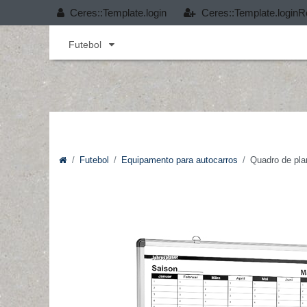
Ceres::Template.login
Ceres::Template.loginR
Andebol
Cobertura T-PRO
Desporto infant
Futebol
Futebol
Equipamento para autocarros
Quadro de plan