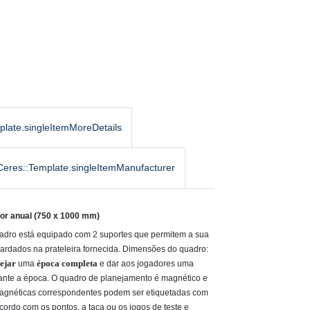
plate.singleItemMoreDetails
Ceres::Template.singleItemManufacturer
dor anual (750 x 1000 mm)
uadro está equipado com 2 suportes que permitem a sua
guardados na prateleira fornecida. Dimensões do quadro:
nejar
época completa
uma
e
dar
aos
jogadores uma
ante a época.
O quadro de planejamento é magnético e
magnéticas correspondentes podem ser etiquetadas com
cordo com os pontos, a taça ou os jogos de teste e