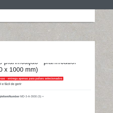
ização
Roupa de desporto
Treino em casa
ainingsunterlagen24 GmbH
 planificação - planificador
50 x 1000 mm)
sas - entrega apenas para países selecionados
 e fácil de gerir
ngleItemNumber
MD-3-A-3930 (S) +