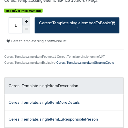
Ceres::Template.singleItemUnitPrice
15,90 € / Peça
disponível imediatamente
Ceres::Template.singleItemAddToBaske
t
Ceres::Template.singleItemWishList
Ceres::Template.singleItemFootnote1 Ceres::Template.singleItemInclVAT
Ceres::Template.singleItemExclusive
Ceres::Template.singleItemShippingCosts
Ceres::Template.singleItemDescription
Ceres::Template.singleItemMoreDetails
Ceres::Template.singleItemEuResponsiblePerson