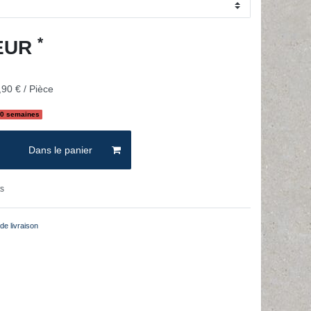
*
 EUR
90 € / Pièce
10 semaines
Dans le panier
ts
de livraison