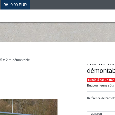
0,00 EUR
il
Fitness
Futebol
Mais desporto
Ofertas especia
W&H
s 5 x 2 m démontable
But de fo
démontab
Expédié par un tran
But pour jeunes 5 x 2
Référence de l’articl
VERSION