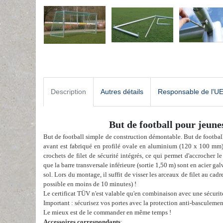
Description
Autres détails
Responsable de l'U
But de football pour jeun
But de football simple de construction démontable. But de footbal
avant est fabriqué en profilé ovale en aluminium (120 x 100 mm) 
crochets de filet de sécurité intégrés, ce qui permet d'accrocher le
que la barre transversale inférieure (sortie 1,50 m) sont en acier g
sol. Lors du montage, il suffit de visser les arceaux de filet au cadr
possible en moins de 10 minutes) !
Le certificat TÜV n'est valable qu'en combinaison avec une sécuri
Important : sécurisez vos portes avec la protection anti-basculemen
Le mieux est de le commander en même temps !
Accessoires correspondants
: