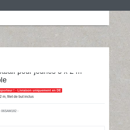
is
Personalização
Roupa de desporto
otball pour jeunes 5 x 2 m
le
sporteur ! - Livraison uniquement en DE
 m, filet de but inclus
e
06SAM182 -