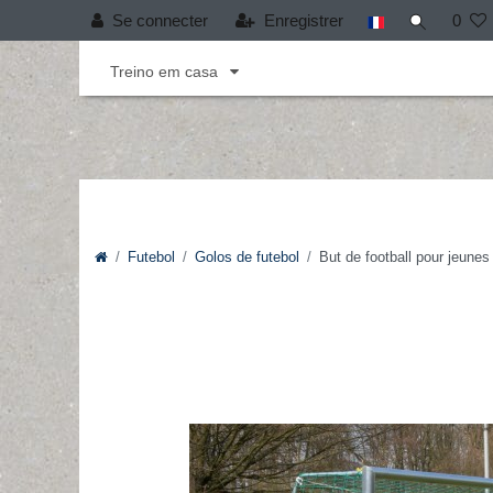
Se connecter
Enregistrer
0
Andebol
Cobertura T-PRO
Desporto infant
Treino em casa
Futebol
Golos de futebol
But de football pour jeune