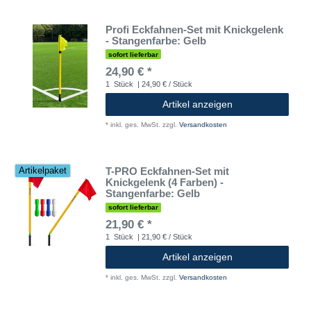
Profi Eckfahnen-Set mit Knickgelenk
- Stangenfarbe: Gelb
sofort lieferbar
24,90 € *
1
Stück
| 24,90 € / Stück
Artikel anzeigen
*
inkl. ges. MwSt.
zzgl.
Versandkosten
T-PRO Eckfahnen-Set mit
Artikelpaket
Knickgelenk (4 Farben) -
Stangenfarbe: Gelb
sofort lieferbar
21,90 € *
1
Stück
| 21,90 € / Stück
Artikel anzeigen
*
inkl. ges. MwSt.
zzgl.
Versandkosten