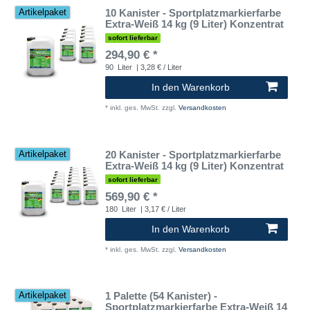
10 Kanister - Sportplatzmarkierfarbe
Artikelpaket
Extra-Weiß 14 kg (9 Liter) Konzentrat
sofort lieferbar
294,90 € *
90
Liter
| 3,28 € / Liter
In den Warenkorb
*
inkl. ges. MwSt.
zzgl.
Versandkosten
20 Kanister - Sportplatzmarkierfarbe
Artikelpaket
Extra-Weiß 14 kg (9 Liter) Konzentrat
sofort lieferbar
569,90 € *
180
Liter
| 3,17 € / Liter
In den Warenkorb
*
inkl. ges. MwSt.
zzgl.
Versandkosten
1 Palette (54 Kanister) -
Artikelpaket
Sportplatzmarkierfarbe Extra-Weiß 14