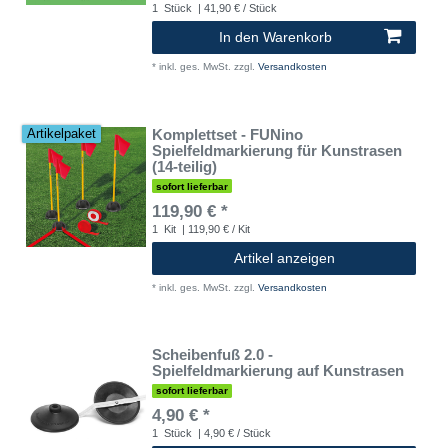
1
Stück
| 41,90 € / Stück
In den Warenkorb
*
inkl. ges. MwSt.
zzgl.
Versandkosten
Komplettset - FUNino
Artikelpaket
Spielfeldmarkierung für Kunstrasen
(14-teilig)
sofort lieferbar
119,90 € *
1
Kit
| 119,90 € / Kit
Artikel anzeigen
*
inkl. ges. MwSt.
zzgl.
Versandkosten
Scheibenfuß 2.0 -
Spielfeldmarkierung auf Kunstrasen
sofort lieferbar
4,90 € *
1
Stück
| 4,90 € / Stück