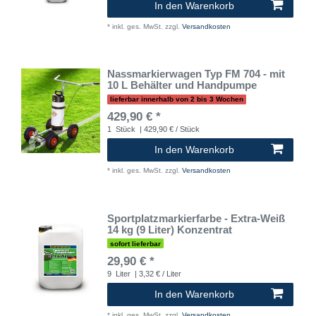
In den Warenkorb
*
inkl. ges. MwSt.
zzgl.
Versandkosten
Nassmarkierwagen Typ FM 704 - mit
10 L Behälter und Handpumpe
lieferbar innerhalb von 2 bis 3 Wochen
429,90 € *
1
Stück
| 429,90 € / Stück
In den Warenkorb
*
inkl. ges. MwSt.
zzgl.
Versandkosten
Sportplatzmarkierfarbe - Extra-Weiß
14 kg (9 Liter) Konzentrat
sofort lieferbar
29,90 € *
9
Liter
| 3,32 € / Liter
In den Warenkorb
*
inkl. ges. MwSt.
zzgl.
Versandkosten