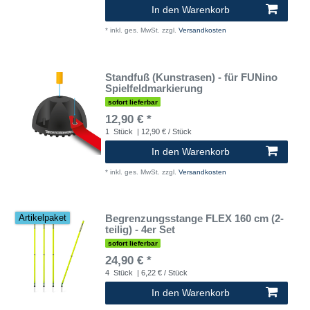
In den Warenkorb
*
inkl. ges. MwSt.
zzgl.
Versandkosten
Standfuß (Kunstrasen) - für FUNino
Spielfeldmarkierung
sofort lieferbar
12,90 € *
1
Stück
| 12,90 € / Stück
In den Warenkorb
*
inkl. ges. MwSt.
zzgl.
Versandkosten
Begrenzungsstange FLEX 160 cm (2-
Artikelpaket
teilig) - 4er Set
sofort lieferbar
24,90 € *
4
Stück
| 6,22 € / Stück
In den Warenkorb