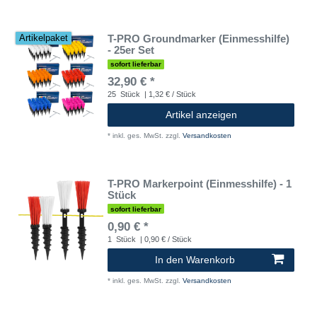
T-PRO Groundmarker (Einmesshilfe)
Artikelpaket
- 25er Set
sofort lieferbar
32,90 € *
25
Stück
| 1,32 € / Stück
Artikel anzeigen
*
inkl. ges. MwSt.
zzgl.
Versandkosten
T-PRO Markerpoint (Einmesshilfe) - 1
Stück
sofort lieferbar
0,90 € *
1
Stück
| 0,90 € / Stück
In den Warenkorb
*
inkl. ges. MwSt.
zzgl.
Versandkosten