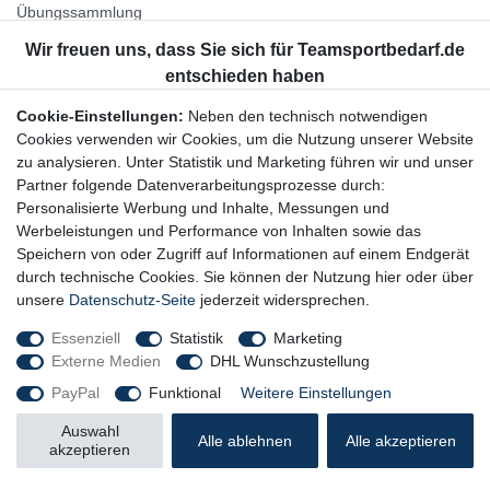
Übungssammlung
Unternehmen
Jobs
Partnerprogramm
Cookie-Einstellungen:
Neben den technisch notwendigen
Widerrufsrecht
Cookies verwenden wir Cookies, um die Nutzung unserer Website
zu analysieren. Unter Statistik und Marketing führen wir und unser
Bestellung widerrufen
Partner folgende Datenverarbeitungsprozesse durch:
Datenschutzerklärung
Personalisierte Werbung und Inhalte, Messungen und
AGB
Werbeleistungen und Performance von Inhalten sowie das
Impressum
Speichern von oder Zugriff auf Informationen auf einem Endgerät
durch technische Cookies. Sie können der Nutzung hier oder über
Newsletter
unsere
Datenschutz-Seite
jederzeit widersprechen.
Gerne halten wir Sie auf dem Laufenden, hier geht es zur:
Essenziell
Statistik
Marketing
Externe Medien
DHL Wunschzustellung
Newsletter-Anmeldung
PayPal
Funktional
Weitere Einstellungen
Auswahl
Alle ablehnen
Alle akzeptieren
akzeptieren
© Copyright 2026 Trainingsunterlagen24 GmbH. Alle Rechte vorbehalten.