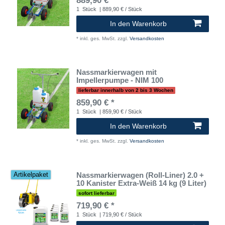
889,90 € *
1
Stück
| 889,90 € / Stück
In den Warenkorb
*
inkl. ges. MwSt.
zzgl.
Versandkosten
Nassmarkierwagen mit
Impellerpumpe - NIM 100
lieferbar innerhalb von 2 bis 3 Wochen
859,90 € *
1
Stück
| 859,90 € / Stück
In den Warenkorb
*
inkl. ges. MwSt.
zzgl.
Versandkosten
Nassmarkierwagen (Roll-Liner) 2.0 +
Artikelpaket
10 Kanister Extra-Weiß 14 kg (9 Liter)
sofort lieferbar
719,90 € *
1
Stück
| 719,90 € / Stück