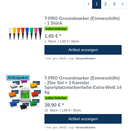
1
2
3
T-PRO Groundmarker (Einmesshilfe)
- 1 Stück
sofort lieferbar
1,65 € *
1
Stück
| 1,65 € / Stück
Artikel anzeigen
*
inkl. ges. MwSt.
zzgl.
Versandkosten
T-PRO Groundmarker (Einmesshilfe)
Artikelpaket
- 25er Set + 1 Kanister
Sportplatzmarkierfarbe Extra-Weiß 14
kg
sofort lieferbar
39,90 € *
25
Stück
| 1,60 € / Stück
Artikel anzeigen
*
inkl. ges. MwSt.
zzgl.
Versandkosten