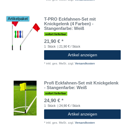
T-PRO Eckfahnen-Set mit
Artikelpaket
Knickgelenk (4 Farben) -
Stangenfarbe: Weiß
sofort lieferbar
21,90 € *
1
Stück
| 21,90 € / Stück
Artikel anzeigen
*
inkl. ges. MwSt.
zzgl.
Versandkosten
Profi Eckfahnen-Set mit Knickgelenk
- Stangenfarbe: Weiß
sofort lieferbar
24,90 € *
1
Stück
| 24,90 € / Stück
Artikel anzeigen
*
inkl. ges. MwSt.
zzgl.
Versandkosten