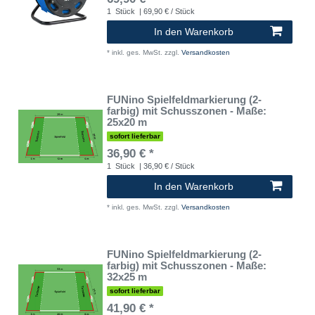
1
Stück
| 69,90 € / Stück
In den Warenkorb
*
inkl. ges. MwSt.
zzgl.
Versandkosten
FUNino Spielfeldmarkierung (2-
farbig) mit Schusszonen - Maße:
25x20 m
sofort lieferbar
36,90 € *
1
Stück
| 36,90 € / Stück
In den Warenkorb
*
inkl. ges. MwSt.
zzgl.
Versandkosten
FUNino Spielfeldmarkierung (2-
farbig) mit Schusszonen - Maße:
32x25 m
sofort lieferbar
41,90 € *