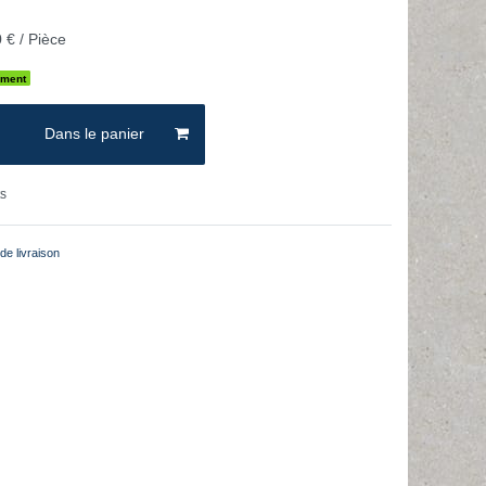
 € / Pièce
ement
Dans le panier
ts
de livraison