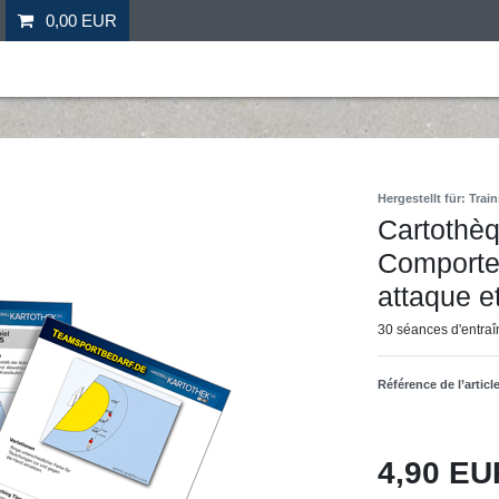
0,00 EUR
il
Fitness
Futebol
Mais desporto
Ofertas especia
Hergestellt für: Tr
Cartothèq
Comportem
attaque e
30 séances d'entraî
Référence de l’articl
4,90 E