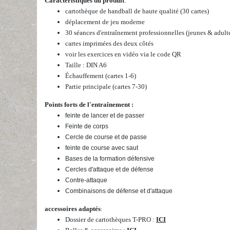
Caractéristiques du produit
:
cartothèque de handball de haute qualité (30 cartes)
déplacement de jeu moderne
30 séances d'entraînement professionnelles (jeunes & adult
cartes imprimées des deux côtés
voir les exercices en vidéo via le code QR
Taille : DIN A6
Échauffement (cartes 1-6)
Partie principale (cartes 7-30)
Points forts de l'entraînement :
feinte de lancer et de passer
Feinte de corps
Cercle de course et de passe
feinte de course avec saut
Bases de la formation défensive
Cercles d'attaque et de défense
Contre-attaque
Combinaisons de défense et d'attaque
accessoires adaptés
:
Dossier de cartothèques T-PRO :
ICI