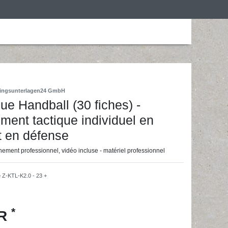
is
Personalização
Roupa de desporto
ainingsunterlagen24 GmbH
ue Handball (30 fiches) -
ent tactique individuel en
t en défense
nement professionnel, vidéo incluse - matériel professionnel
e
Z-KTL-K2.0 - 23 +
*
UR