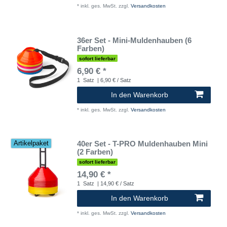
*
inkl. ges. MwSt.
zzgl.
Versandkosten
36er Set - Mini-Muldenhauben (6
Farben)
sofort lieferbar
6,90 € *
1
Satz
| 6,90 € / Satz
In den Warenkorb
*
inkl. ges. MwSt.
zzgl.
Versandkosten
40er Set - T-PRO Muldenhauben Mini
Artikelpaket
(2 Farben)
sofort lieferbar
14,90 € *
1
Satz
| 14,90 € / Satz
In den Warenkorb
*
inkl. ges. MwSt.
zzgl.
Versandkosten