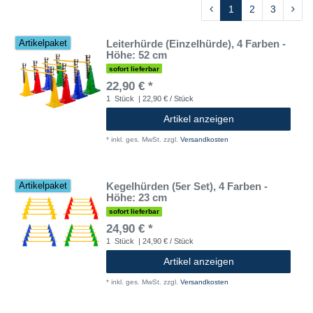
1
2
3
Leiterhürde (Einzelhürde), 4 Farben -
Artikelpaket
Höhe: 52 cm
sofort lieferbar
22,90 € *
1
Stück
| 22,90 € / Stück
Artikel anzeigen
*
inkl. ges. MwSt.
zzgl.
Versandkosten
Kegelhürden (5er Set), 4 Farben -
Artikelpaket
Höhe: 23 cm
sofort lieferbar
24,90 € *
1
Stück
| 24,90 € / Stück
Artikel anzeigen
*
inkl. ges. MwSt.
zzgl.
Versandkosten