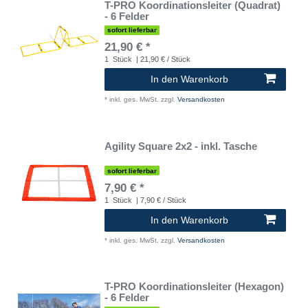
T-PRO Koordinationsleiter (Quadrat)
- 6 Felder
sofort lieferbar
21,90 € *
1
Stück
| 21,90 € / Stück
In den Warenkorb
*
inkl. ges. MwSt.
zzgl.
Versandkosten
Agility Square 2x2 - inkl. Tasche
sofort lieferbar
7,90 € *
1
Stück
| 7,90 € / Stück
In den Warenkorb
*
inkl. ges. MwSt.
zzgl.
Versandkosten
T-PRO Koordinationsleiter (Hexagon)
- 6 Felder