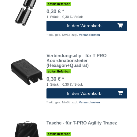
sofort lieferbar
0,30 € *
1
Stück
| 0,30 € / Stück
In den Warenkorb
*
inkl. ges. MwSt.
zzgl.
Versandkosten
Verbindungsclip - für T-PRO
Koordinationsleiter
(Hexagon+Quadrat)
sofort lieferbar
0,30 € *
1
Stück
| 0,30 € / Stück
In den Warenkorb
*
inkl. ges. MwSt.
zzgl.
Versandkosten
Tasche - für T-PRO Agility Trapez
sofort lieferbar