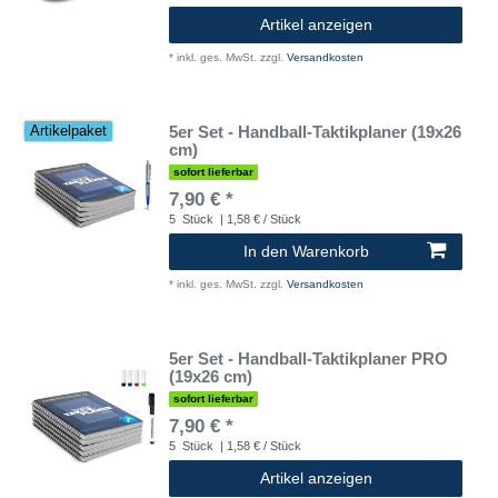
Artikel anzeigen
*
inkl. ges. MwSt.
zzgl.
Versandkosten
5er Set - Handball-Taktikplaner (19x26
Artikelpaket
cm)
sofort lieferbar
7,90 € *
5
Stück
| 1,58 € / Stück
In den Warenkorb
*
inkl. ges. MwSt.
zzgl.
Versandkosten
5er Set - Handball-Taktikplaner PRO
(19x26 cm)
sofort lieferbar
7,90 € *
5
Stück
| 1,58 € / Stück
Artikel anzeigen