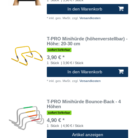
In den Warenkorb
*
inkl. ges. MwSt.
zzgl.
Versandkosten
T-PRO Minihürde (höhenverstellbar) -
Höhe: 20-30 cm
sofort lieferbar
3,90 € *
1
Stück
| 3,90 € / Stück
In den Warenkorb
*
inkl. ges. MwSt.
zzgl.
Versandkosten
T-PRO Minihürde Bounce-Back - 4
Höhen
sofort lieferbar
4,90 € *
1
Stück
| 4,90 € / Stück
Artikel anzeigen