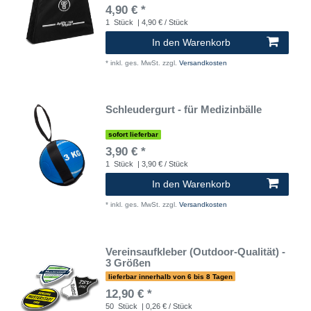
4,90 € *
1
Stück
| 4,90 € / Stück
In den Warenkorb
*
inkl. ges. MwSt.
zzgl.
Versandkosten
Schleudergurt - für Medizinbälle
sofort lieferbar
3,90 € *
1
Stück
| 3,90 € / Stück
In den Warenkorb
*
inkl. ges. MwSt.
zzgl.
Versandkosten
Vereinsaufkleber (Outdoor-Qualität) -
3 Größen
lieferbar innerhalb von 6 bis 8 Tagen
12,90 € *
50
Stück
| 0,26 € / Stück