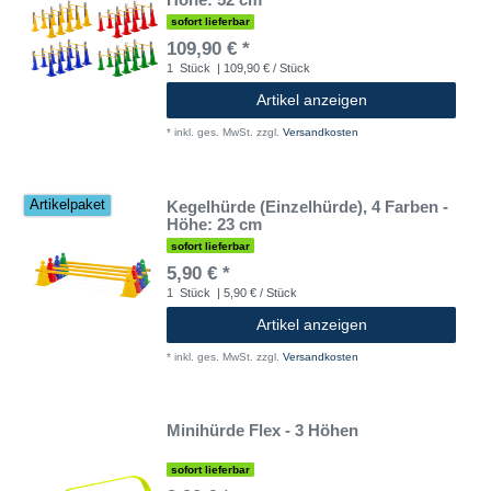
sofort lieferbar
109,90 € *
1
Stück
| 109,90 € / Stück
Artikel anzeigen
*
inkl. ges. MwSt.
zzgl.
Versandkosten
Kegelhürde (Einzelhürde), 4 Farben -
Artikelpaket
Höhe: 23 cm
sofort lieferbar
5,90 € *
1
Stück
| 5,90 € / Stück
Artikel anzeigen
*
inkl. ges. MwSt.
zzgl.
Versandkosten
Minihürde Flex - 3 Höhen
sofort lieferbar