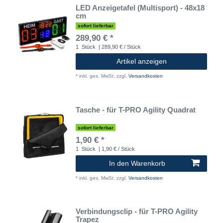
LED Anzeigetafel (Multisport) - 48x18
cm
sofort lieferbar
289,90 € *
1
Stück
| 289,90 € / Stück
Artikel anzeigen
*
inkl. ges. MwSt.
zzgl.
Versandkosten
Tasche - für T-PRO Agility Quadrat
sofort lieferbar
1,90 € *
1
Stück
| 1,90 € / Stück
In den Warenkorb
*
inkl. ges. MwSt.
zzgl.
Versandkosten
Verbindungsclip - für T-PRO Agility
Trapez