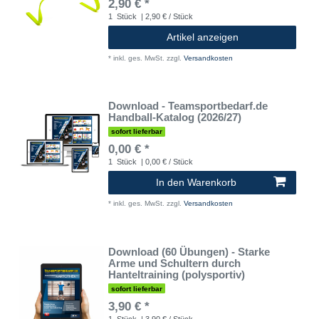
2,90 € *
1
Stück
| 2,90 € / Stück
Artikel anzeigen
*
inkl. ges. MwSt.
zzgl.
Versandkosten
Download - Teamsportbedarf.de
Handball-Katalog (2026/27)
sofort lieferbar
0,00 € *
1
Stück
| 0,00 € / Stück
In den Warenkorb
*
inkl. ges. MwSt.
zzgl.
Versandkosten
Download (60 Übungen) - Starke
Arme und Schultern durch
Hanteltraining (polysportiv)
sofort lieferbar
3,90 € *
1
Stück
| 3,90 € / Stück