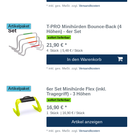
*
inkl. ges. MwSt.
zzgl.
Versandkosten
T-PRO Minihürden Bounce-Back (4
Artikelpaket
Höhen) - 4er Set
sofort lieferbar
21,90 € *
4
Stück
| 5,48 € / Stück
In den Warenkorb
*
inkl. ges. MwSt.
zzgl.
Versandkosten
6er Set Minihürde Flex (inkl.
Artikelpaket
Tragegriff) - 3 Höhen
sofort lieferbar
16,90 € *
1
Stück
| 16,90 € / Stück
Artikel anzeigen
*
inkl. ges. MwSt.
zzgl.
Versandkosten