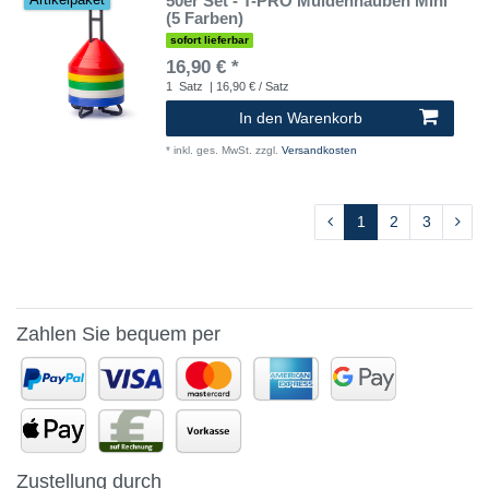
50er Set - T-PRO Muldenhauben Mini
Artikelpaket
(5 Farben)
sofort lieferbar
16,90 € *
1
Satz
| 16,90 € / Satz
In den Warenkorb
*
inkl. ges. MwSt.
zzgl.
Versandkosten
1
2
3
Zahlen Sie bequem per
Zustellung durch