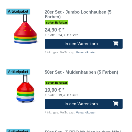
20er Set - Jumbo Lochhauben (5
Artikelpaket
Farben)
sofort lieferbar
24,90 € *
1
Satz
| 24,90 € / Satz
In den Warenkorb
*
inkl. ges. MwSt.
zzgl.
Versandkosten
50er Set - Muldenhauben (5 Farben)
Artikelpaket
sofort lieferbar
19,90 € *
1
Satz
| 19,90 € / Satz
In den Warenkorb
*
inkl. ges. MwSt.
zzgl.
Versandkosten