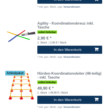
*
inkl. ges. MwSt.
zzgl.
Versandkosten
Agility - Koordinationskreuz inkl.
Tasche
sofort lieferbar
2,90 € *
1
Stück
| 2,90 € / Stück
In den Warenkorb
*
inkl. ges. MwSt.
zzgl.
Versandkosten
Hürden-Koordinationsleiter (46-teilig)
Artikelpaket
- inkl. Tasche
sofort lieferbar
49,90 € *
1
Stück
| 49,90 € / Stück
In den Warenkorb
*
inkl. ges. MwSt.
zzgl.
Versandkosten