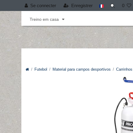
Se connecter
Enregistrer
0
Andebol
Cobertura T-PRO
Desporto infant
Treino em casa
Futebol
Material para campos desportivos
Carrinho