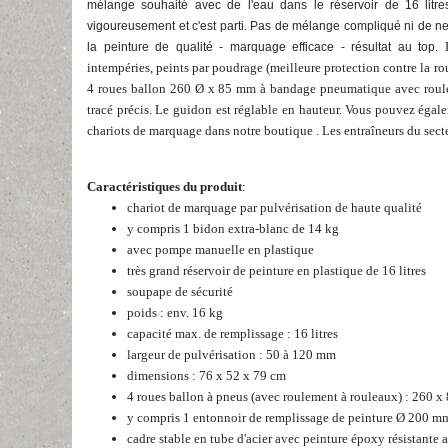
mélange souhaité avec de l'eau dans le réservoir de 16 litre
vigoureusement et c'est parti. Pas de mélange compliqué ni de 
L
la peinture de qualité - marquage efficace - résultat au top.
intempéries, peints par poudrage (meilleure protection contre la roui
4 roues ballon 260 Ø x 85 mm à bandage pneumatique avec roule
tracé précis. Le guidon est réglable en hauteur.
Vous pouvez égal
chariots de marquage
dans notre boutique
.
Les entraîneurs du sect
Caractéristiques du produit
:
chariot de marquage par pulvérisation de haute qualité
y compris 1 bidon extra-blanc de 14 kg
avec pompe manuelle en plastique
très grand réservoir de peinture en plastique de 16 litres
soupape de sécurité
poids : env. 16 kg
capacité max. de remplissage : 16 litres
largeur de pulvérisation : 50 à 120 mm
dimensions : 76 x 52 x 79 cm
4 roues ballon à pneus (avec roulement à rouleaux) : 260 
y compris 1 entonnoir de remplissage de peinture Ø 200 m
cadre stable en tube d'acier avec peinture époxy résistante 