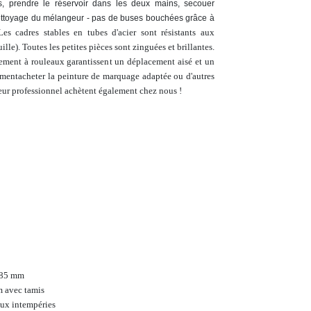
s, prendre le réservoir dans les deux mains, secouer
nettoyage du mélangeur - pas de buses bouchées grâce à
es cadres stables en tubes d'acier sont résistants aux
lle). Toutes les petites pièces sont zinguées et brillantes.
ment à rouleaux garantissent un déplacement aisé et un
ement
acheter
la peinture de marquage adaptée ou d'autres
eur professionnel achètent également chez nous !
x 85 mm
m avec tamis
aux intempéries