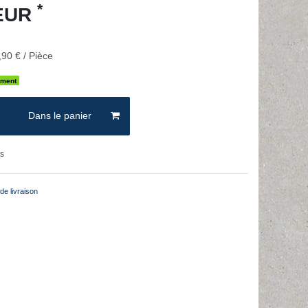
*
 EUR
90 € / Pièce
ement
Dans le panier
ts
de livraison