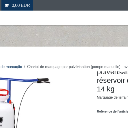
0,00 EUR
il
Fitness
Futebol
Mais desporto
Ofertas especia
[Pack] Ch
s de marcação
Chariot de marquage par pulvérisation (pompe manuelle) - ave
pulvérisa
réservoir
14 kg
Marquage de terrain
Référence de l’articl