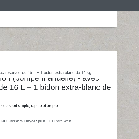
is
Personalização
Roupa de desporto
ariot de marquage par
c réservoir de 16 L + 1 bidon extra-blanc de 14 kg
tion (pompe manuelle) - avec
 de 16 L + 1 bidon extra-blanc de
s de sport simple, rapide et propre
e
MD-Übersicht/ Ohlyad Sprüh 1 + 1 Extra-Weiß -