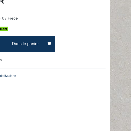
UR
 € / Pièce
ement
Dans le panier
ts
de livraison