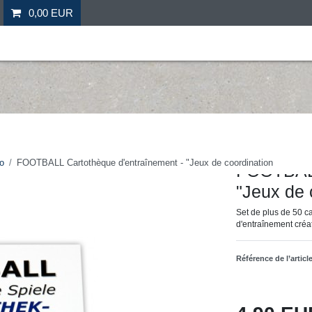
0,00 EUR
il
Fitness
Futebol
Mais desporto
Ofertas especia
Hergestellt für: Tr
o
FOOTBALL Cartothèque d'entraînement - "Jeux de coordination
FOOTBALL
"Jeux de 
Set de plus de 50 c
d'entraînement créa
Référence de l’articl