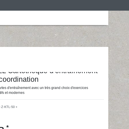
is
Personalização
Roupa de desporto
ainingsunterlagen24 GmbH
 Cartothèque d'entraînement -
coordination
artes d'entraînement avec un très grand choix d'exercices
tifs et modernes
e
Z-KTL-50 +
*