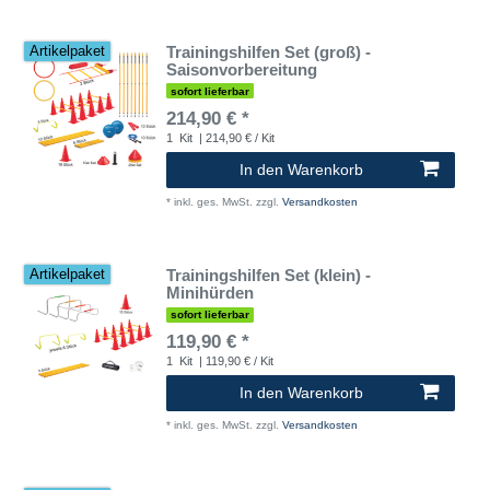
Trainingshilfen Set (groß) -
Artikelpaket
Saisonvorbereitung
sofort lieferbar
214,90 € *
1
Kit
| 214,90 € / Kit
In den Warenkorb
*
inkl. ges. MwSt.
zzgl.
Versandkosten
Trainingshilfen Set (klein) -
Artikelpaket
Minihürden
sofort lieferbar
119,90 € *
1
Kit
| 119,90 € / Kit
In den Warenkorb
*
inkl. ges. MwSt.
zzgl.
Versandkosten