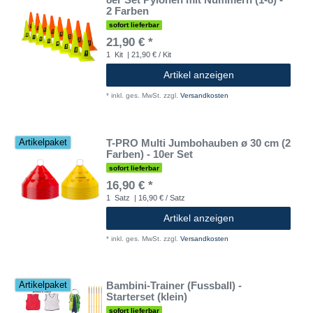
2 Farben
sofort lieferbar
21,90 € *
1
Kit
| 21,90 € / Kit
Artikel anzeigen
*
inkl. ges. MwSt.
zzgl.
Versandkosten
T-PRO Multi Jumbohauben ø 30 cm (2
Artikelpaket
Farben) - 10er Set
sofort lieferbar
16,90 € *
1
Satz
| 16,90 € / Satz
Artikel anzeigen
*
inkl. ges. MwSt.
zzgl.
Versandkosten
Bambini-Trainer (Fussball) -
Artikelpaket
Starterset (klein)
sofort lieferbar