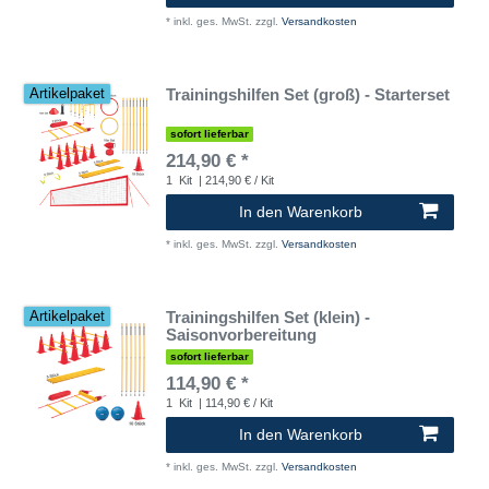
*
inkl. ges. MwSt.
zzgl.
Versandkosten
Trainingshilfen Set (groß) - Starterset
Artikelpaket
sofort lieferbar
214,90 € *
1
Kit
| 214,90 € / Kit
In den Warenkorb
*
inkl. ges. MwSt.
zzgl.
Versandkosten
Trainingshilfen Set (klein) -
Artikelpaket
Saisonvorbereitung
sofort lieferbar
114,90 € *
1
Kit
| 114,90 € / Kit
In den Warenkorb
*
inkl. ges. MwSt.
zzgl.
Versandkosten