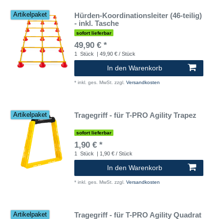
Hürden-Koordinationsleiter (46-teilig)
Artikelpaket
- inkl. Tasche
sofort lieferbar
49,90 € *
1
Stück
| 49,90 € / Stück
In den Warenkorb
*
inkl. ges. MwSt.
zzgl.
Versandkosten
Tragegriff - für T-PRO Agility Trapez
Artikelpaket
sofort lieferbar
1,90 € *
1
Stück
| 1,90 € / Stück
In den Warenkorb
*
inkl. ges. MwSt.
zzgl.
Versandkosten
Tragegriff - für T-PRO Agility Quadrat
Artikelpaket