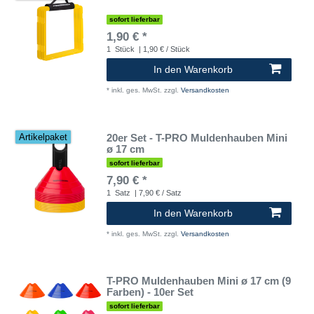
sofort lieferbar
1,90 € *
1
Stück
| 1,90 € / Stück
In den Warenkorb
*
inkl. ges. MwSt.
zzgl.
Versandkosten
20er Set - T-PRO Muldenhauben Mini
Artikelpaket
ø 17 cm
sofort lieferbar
7,90 € *
1
Satz
| 7,90 € / Satz
In den Warenkorb
*
inkl. ges. MwSt.
zzgl.
Versandkosten
T-PRO Muldenhauben Mini ø 17 cm (9
Farben) - 10er Set
sofort lieferbar