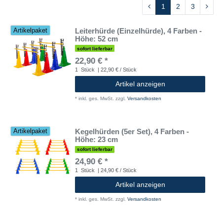
1
2
3
Leiterhürde (Einzelhürde), 4 Farben -
Artikelpaket
Höhe: 52 cm
sofort lieferbar
22,90 € *
1
Stück
| 22,90 € / Stück
Artikel anzeigen
*
inkl. ges. MwSt.
zzgl.
Versandkosten
Kegelhürden (5er Set), 4 Farben -
Artikelpaket
Höhe: 23 cm
sofort lieferbar
24,90 € *
1
Stück
| 24,90 € / Stück
Artikel anzeigen
*
inkl. ges. MwSt.
zzgl.
Versandkosten