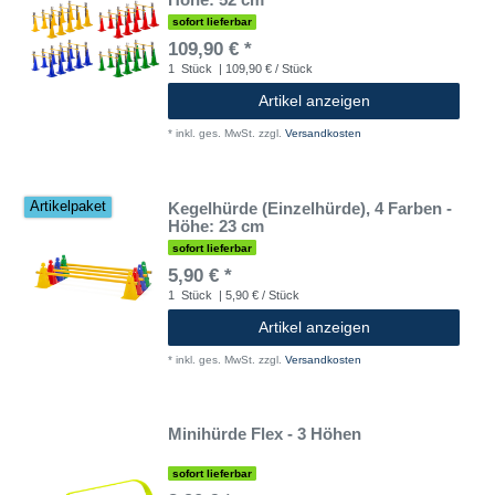
sofort lieferbar
109,90 € *
1
Stück
| 109,90 € / Stück
Artikel anzeigen
*
inkl. ges. MwSt.
zzgl.
Versandkosten
Kegelhürde (Einzelhürde), 4 Farben -
Artikelpaket
Höhe: 23 cm
sofort lieferbar
5,90 € *
1
Stück
| 5,90 € / Stück
Artikel anzeigen
*
inkl. ges. MwSt.
zzgl.
Versandkosten
Minihürde Flex - 3 Höhen
sofort lieferbar