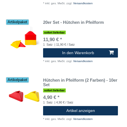
*
inkl. ges. MwSt.
zzgl.
Versandkosten
20er Set - Hütchen in Pfeilform
Artikelpaket
sofort lieferbar
11,90 € *
1
Satz
| 11,90 € / Satz
In den Warenkorb
*
inkl. ges. MwSt.
zzgl.
Versandkosten
Hütchen in Pfeilform (2 Farben) - 10er
Artikelpaket
Set
sofort lieferbar
4,90 € *
1
Satz
| 4,90 € / Satz
Artikel anzeigen
*
inkl. ges. MwSt.
zzgl.
Versandkosten