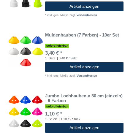
Artikel anzeigen
*
inkl. ges. MwSt.
zzgl.
Versandkosten
Muldenhauben (7 Farben) - 10er Set
sofort lieferbar
3,40 € *
1
Satz
| 3,40 € / Satz
Artikel anzeigen
*
inkl. ges. MwSt.
zzgl.
Versandkosten
Jumbo Lochhauben ø 30 cm (einzeln)
- 9 Farben
sofort lieferbar
1,10 € *
1
Stück
| 1,10 € / Stück
Artikel anzeigen