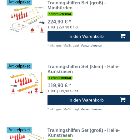
Trainingshilfen Set (groß) -
Artikelpaket
Minihürden
sofort lieferbar
224,90 € *
1
Kit
| 224,90 € / Kit
In den Warenkorb
*
inkl. ges. MwSt.
zzgl.
Versandkosten
Trainingshilfen Set (klein) - Halle-
Artikelpaket
Kunstrasen
sofort lieferbar
119,90 € *
1
Kit
| 119,90 € / Kit
In den Warenkorb
*
inkl. ges. MwSt.
zzgl.
Versandkosten
Trainingshilfen Set (groß) - Halle-
Artikelpaket
Kunstrasen