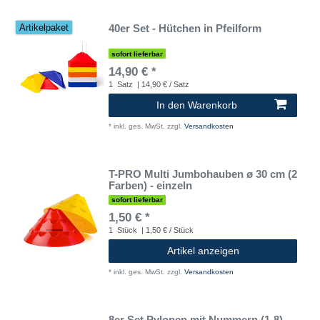
40er Set - Hütchen in Pfeilform
Artikelpaket
sofort lieferbar
14,90 € *
1
Satz
| 14,90 € / Satz
In den Warenkorb
*
inkl. ges. MwSt.
zzgl.
Versandkosten
T-PRO Multi Jumbohauben ø 30 cm (2
Farben) - einzeln
sofort lieferbar
1,50 € *
1
Stück
| 1,50 € / Stück
Artikel anzeigen
*
inkl. ges. MwSt.
zzgl.
Versandkosten
8er Set Pylonen mit Nummern (1-8) -