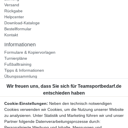
Versand
Rückgabe
Helpcenter
Download-Kataloge
Bestellformular
Kontakt
Informationen
Formulare & Kopiervorlagen
Turnierpläne
Fußballtraining
Tipps & Informationen
Übungssammlung
Unternehmen
Jobs
Partnerprogramm
Cookie-Einstellungen:
Neben den technisch notwendigen
Widerrufsrecht
Cookies verwenden wir Cookies, um die Nutzung unserer Website
zu analysieren. Unter Statistik und Marketing führen wir und unser
Bestellung widerrufen
Partner folgende Datenverarbeitungsprozesse durch:
Datenschutzerklärung
Personalisierte Werbung und Inhalte, Messungen und