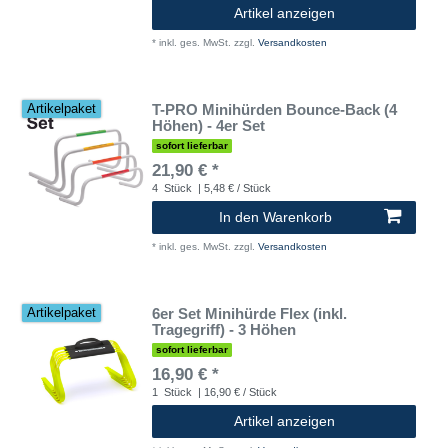
Artikel anzeigen
*
inkl. ges. MwSt.
zzgl.
Versandkosten
T-PRO Minihürden Bounce-Back (4
Artikelpaket
Höhen) - 4er Set
sofort lieferbar
21,90 € *
4
Stück
| 5,48 € / Stück
In den Warenkorb
*
inkl. ges. MwSt.
zzgl.
Versandkosten
6er Set Minihürde Flex (inkl.
Artikelpaket
Tragegriff) - 3 Höhen
sofort lieferbar
16,90 € *
1
Stück
| 16,90 € / Stück
Artikel anzeigen