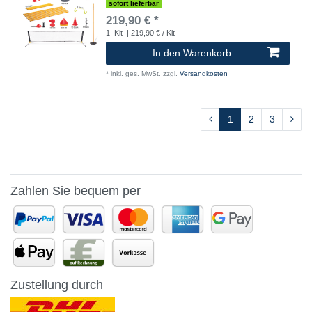
sofort lieferbar
219,90 € *
1
Kit
| 219,90 € / Kit
In den Warenkorb
*
inkl. ges. MwSt.
zzgl.
Versandkosten
1
2
3
Zahlen Sie bequem per
Zustellung durch