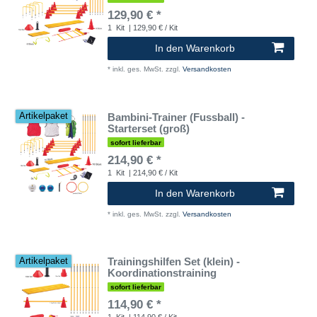
129,90 € *
1
Kit
| 129,90 € / Kit
In den Warenkorb
*
inkl. ges. MwSt.
zzgl.
Versandkosten
Bambini-Trainer (Fussball) -
Artikelpaket
Starterset (groß)
sofort lieferbar
214,90 € *
1
Kit
| 214,90 € / Kit
In den Warenkorb
*
inkl. ges. MwSt.
zzgl.
Versandkosten
Trainingshilfen Set (klein) -
Artikelpaket
Koordinationstraining
sofort lieferbar
114,90 € *
1
Kit
| 114,90 € / Kit