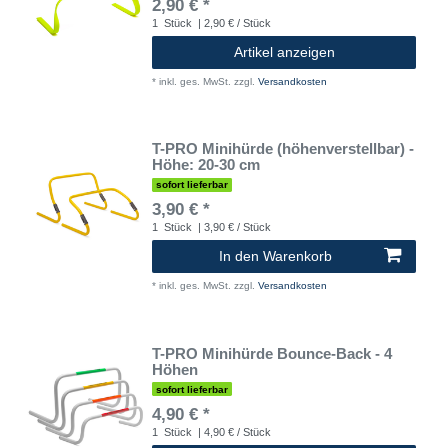
2,90 € *
1
Stück
| 2,90 € / Stück
Artikel anzeigen
*
inkl. ges. MwSt.
zzgl.
Versandkosten
T-PRO Minihürde (höhenverstellbar) -
Höhe: 20-30 cm
sofort lieferbar
3,90 € *
1
Stück
| 3,90 € / Stück
In den Warenkorb
*
inkl. ges. MwSt.
zzgl.
Versandkosten
T-PRO Minihürde Bounce-Back - 4
Höhen
sofort lieferbar
4,90 € *
1
Stück
| 4,90 € / Stück