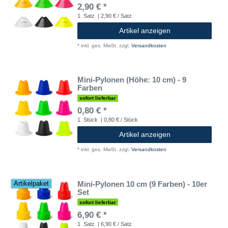
2,90 € *
1
Satz
| 2,90 € / Satz
Artikel anzeigen
*
inkl. ges. MwSt.
zzgl.
Versandkosten
Mini-Pylonen (Höhe: 10 cm) - 9
Farben
sofort lieferbar
0,80 € *
1
Stück
| 0,80 € / Stück
Artikel anzeigen
*
inkl. ges. MwSt.
zzgl.
Versandkosten
Mini-Pylonen 10 cm (9 Farben) - 10er
Artikelpaket
Set
sofort lieferbar
6,90 € *
1
Satz
| 6,90 € / Satz