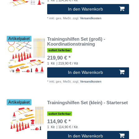
In den Warenkorb
*
inkl. ges. MwSt.
zzgl.
Versandkosten
Trainingshilfen Set (groß) -
Artikelpaket
Koordinationstraining
sofort lieferbar
219,90 € *
1
Kit
| 219,90 € / Kit
In den Warenkorb
*
inkl. ges. MwSt.
zzgl.
Versandkosten
Trainingshilfen Set (klein) - Starterset
Artikelpaket
sofort lieferbar
114,90 € *
1
Kit
| 114,90 € / Kit
In den Warenkorb