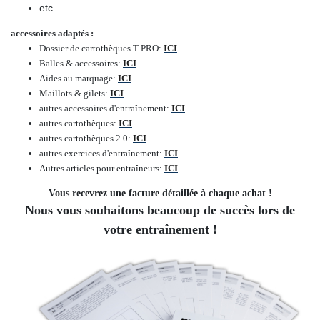
etc.
accessoires adaptés :
Dossier de cartothèques T-PRO
:
ICI
Balles & accessoires
:
ICI
Aides au marquage
:
ICI
Maillots & gilets
:
ICI
autres accessoires d'entraînement
:
ICI
autres cartothèques
:
ICI
autres cartothèques 2.0
:
ICI
autres exercices d'entraînement
:
ICI
Autres articles pour entraîneurs
:
ICI
Vous recevrez une facture détaillée à chaque achat !
Nous vous souhaitons beaucoup de succès lors de
votre entraînement !