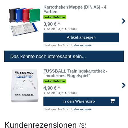
Kartotheken Mappe (DIN A6) - 4
Farben
sofort lieferbar
3,90 € *
1
Stück
| 3,90 € / Stück
Artikel anzeigen
*
inkl. ges. MwSt.
zzgl.
Versandkosten
Das könnte noch interessant sein...
FUSSBALL Trainingskartothek -
"modernes Flügelspiel"
sofort lieferbar
4,90 € *
1
Stück
| 4,90 € / Stück
In den Warenkorb
*
inkl. ges. MwSt.
zzgl.
Versandkosten
Kundenrezensionen
(3)