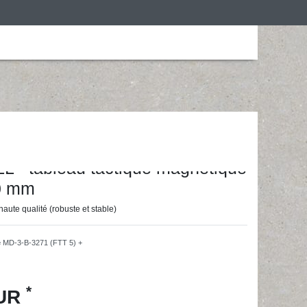
is
Personalização
Roupa de desporto
ainingsunterlagen24 GmbH
 - tableau tactique magnétique
0 mm
haute qualité (robuste et stable)
e
MD-3-B-3271 (FTT 5) +
*
EUR