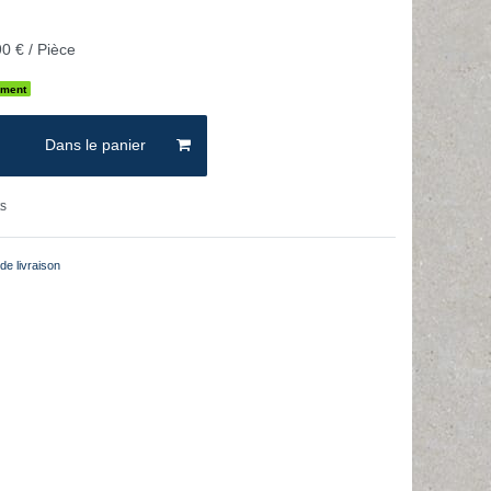
0 € / Pièce
ement
Dans le panier
ts
de livraison