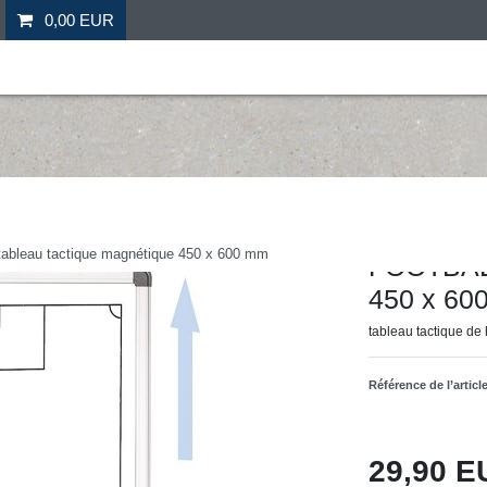
0,00 EUR
il
Fitness
Futebol
Mais desporto
Ofertas especia
Hergestellt für: Tr
ableau tactique magnétique 450 x 600 mm
FOOTBALL
450 x 60
tableau tactique de 
Référence de l’articl
29,90 