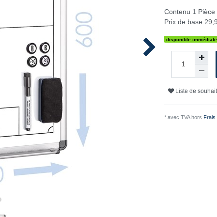
Contenu
1
Pièce
Prix de base
29,9
disponible immédiat
Liste de souhai
* avec TVA hors
Frais 