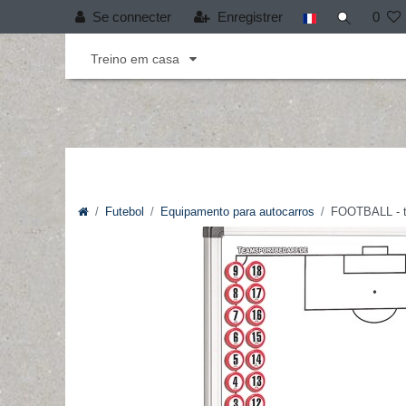
Se connecter
Enregistrer
0
Andebol
Cobertura T-PRO
Desporto infant
Treino em casa
Futebol
Equipamento para autocarros
FOOTBALL - t