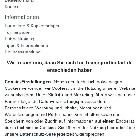
Kontakt
Informationen
Formulare & Kopiervorlagen
Turnierpläne
Fußballtraining
Tipps & Informationen
Übungssammlung
Unternehmen
Jobs
Partnerprogramm
Cookie-Einstellungen:
Neben den technisch notwendigen
Widerrufsrecht
Cookies verwenden wir Cookies, um die Nutzung unserer Website
zu analysieren. Unter Statistik und Marketing führen wir und unser
Bestellung widerrufen
Partner folgende Datenverarbeitungsprozesse durch:
Datenschutzerklärung
Personalisierte Werbung und Inhalte, Messungen und
AGB
Werbeleistungen und Performance von Inhalten sowie das
Impressum
Speichern von oder Zugriff auf Informationen auf einem Endgerät
durch technische Cookies. Sie können der Nutzung hier oder über
Newsletter
unsere
Datenschutz-Seite
jederzeit widersprechen.
Gerne halten wir Sie auf dem Laufenden, hier geht es zur: