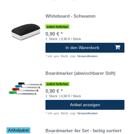
Whiteboard - Schwamm
sofort lieferbar
0,90 € *
1
Stück
| 0,90 € / Stück
In den Warenkorb
*
inkl. ges. MwSt.
zzgl.
Versandkosten
Boardmarker (abwischbarer Stift)
sofort lieferbar
0,90 € *
1
Stück
| 0,90 € / Stück
Artikel anzeigen
*
inkl. ges. MwSt.
zzgl.
Versandkosten
Boardmarker 4er Set - farbig sortiert
Artikelpaket