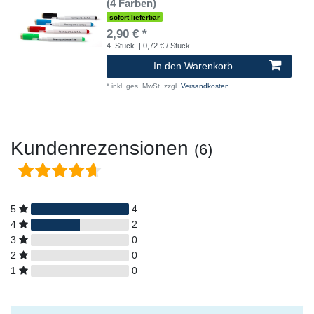
(4 Farben)
sofort lieferbar
2,90 € *
4
Stück
| 0,72 € / Stück
In den Warenkorb
*
inkl. ges. MwSt.
zzgl.
Versandkosten
Kundenrezensionen
(6)
5
4
4
2
3
0
2
0
1
0