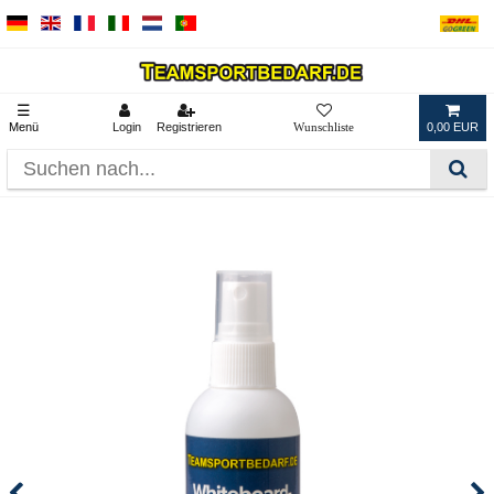
☰
Menü
Login
Registrieren
0,00 EUR