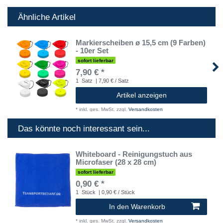
Ähnliche Artikel
Markierscheiben ø 15,5 cm (9 Farben)
- 10er Set
sofort lieferbar
7,90 € *
1
Satz
| 7,90 € / Satz
Artikel anzeigen
*
inkl. ges. MwSt.
zzgl.
Versandkosten
Das könnte noch interessant sein...
Whiteboard - Reinigungstuch aus
Microfaser (28 x 28 cm)
sofort lieferbar
0,90 € *
1
Stück
| 0,90 € / Stück
In den Warenkorb
*
inkl. ges. MwSt.
zzgl.
Versandkosten