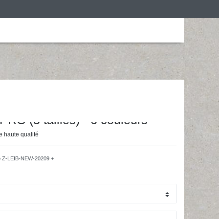
is
Personalização
Roupa de desporto
ainingsunterlagen24 GmbH
PRO (5 tailles) - 6 couleurs
 haute qualité
e
Z-LEIB-NEW-20209 +