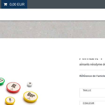
0,00 EUR
il
Fitness
Futebol
Mais desporto
Ofertas especia
Hergestellt für: Tr
Aimant T-
aimants néodyme de
Référence de l’articl
TAILLE
COULEUR