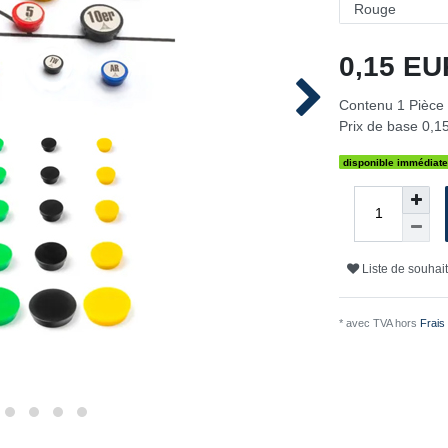
0,15 E
Contenu
1
Pièce
Prix de base
0,15
disponible immédiat
Liste de souhai
* avec TVA hors
Frais 