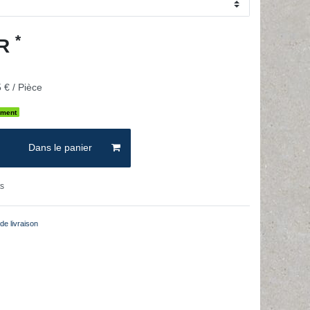
*
UR
 € / Pièce
ement
Dans le panier
ts
de livraison