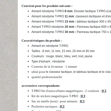
Convient pour les produits suivants :
Aimant néodyme T-PRO
8 mm
: Dossier tactique T-PRO (cui
Aimant néodyme T-PRO
11 mm
: classeurs tactiques et d'e
Aimant néodyme T-PRO
15 mm :
tableau tactique 300 x 4
Aimant T-PRO néodyme
20 mm :
Panneau tactique 600 x
Aimant néodyme T-PRO
30 mm :
Panneau tactique 750 x 
Caractéristiques du produit :
Aimant en néodyme T-PRO
Tailles : 8 mm, 11 mm, 15 mm, 20 mm et 30 mm
Couleurs : rouge, blanc, bleu, vert, noir, jaune
Type d'aimant : néodyme
Contenu de la livraison : 1 aimant
idéal pour
le classeur tactique, le tableau tactique et le cla
qualité professionnelle
accessoires correspondants
:
T-PRO Set d'autocollants magnétiques - 2 couleurs :
ICI
Kit de stickers magnétiques T-PRO :
ICI
Sac en maille (noir) - pour aimants :
ICI
Pochettes tactiques :
ICI