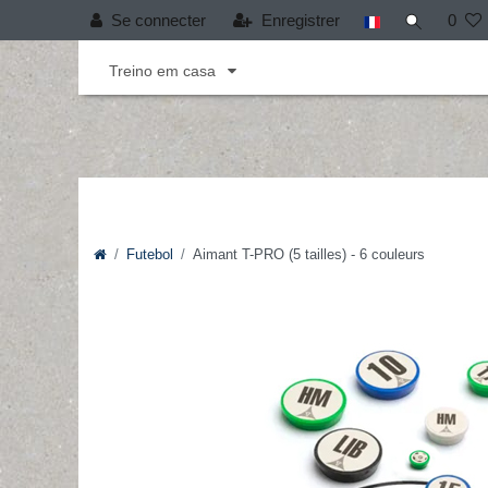
Se connecter
Enregistrer
0
Andebol
Cobertura T-PRO
Desporto infant
Treino em casa
Futebol
Aimant T-PRO (5 tailles) - 6 couleurs