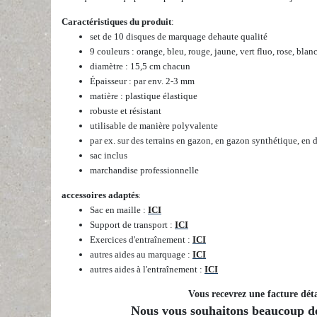
Caractéristiques du produit
:
set de 10 disques de marquage de
haute qualité
9 couleurs : orange, bleu, rouge, jaune, vert fluo, rose, blan
diamètre : 15,5 cm chacun
Épaisseur :
par
env. 2-3 mm
matière : plastique élastique
robuste et résistant
utilisable de manière polyvalente
par ex. sur des terrains en gazon, en gazon synthétique, en d
sac inclus
marchandise professionnelle
accessoires adaptés
:
Sac en maille :
ICI
Support de transport :
ICI
Exercices d'entraînement :
ICI
autres aides au marquage :
ICI
autres aides à l'entraînement :
ICI
Vous recevrez une facture déta
Nous vous souhaitons beaucoup de