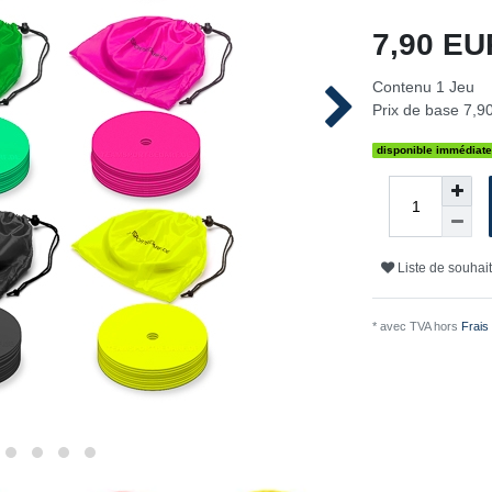
7,90 E
Contenu
1
Jeu
Prix de base
7,90
disponible immédiat
Liste de souhai
* avec TVA hors
Frais 