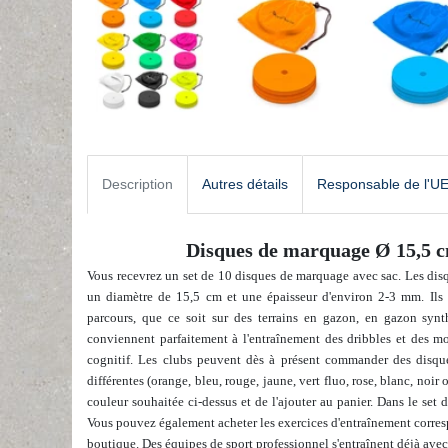
Description
Autres détails
Responsable de l'U
Disques de marquage Ø 15,5 cm
Vous recevrez un set de 10 disques de marquage avec sac. Les disqu
un diamètre de 15,5 cm et une épaisseur d'environ 2-3 mm. Ils
parcours, que ce soit sur des terrains en gazon, en gazon syn
conviennent parfaitement à l'entraînement des dribbles et des m
cognitif.
Les clubs peuvent dès à présent commander des disqu
différentes (
orange, bleu, rouge, jaune, vert fluo, rose, blanc, noir 
couleur souhaitée ci-dessus et de l'ajouter au panier.
Dans le set d
Vous pouvez également acheter les exercices d'entraînement corres
boutique. Des équipes de sport professionnel s'entraînent déjà avec