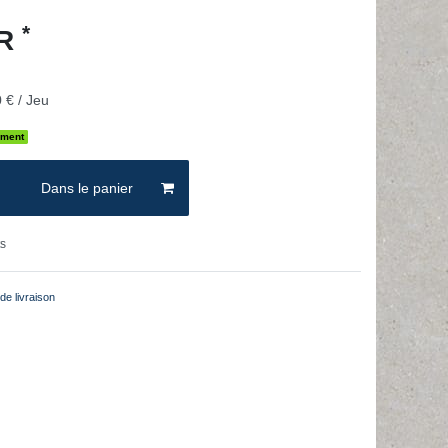
*
UR
 € / Jeu
ement
Dans le panier
ts
de livraison