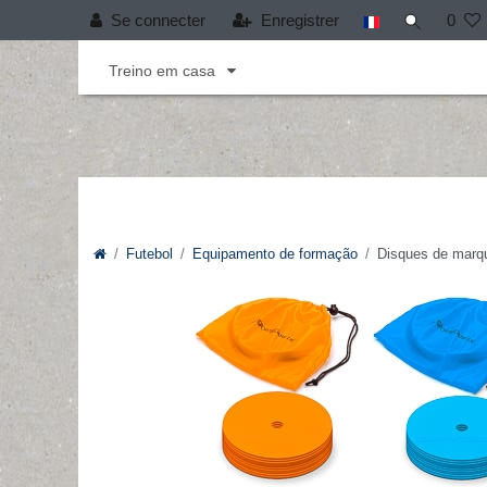
Se connecter
Enregistrer
0
Andebol
Cobertura T-PRO
Desporto infant
Treino em casa
Futebol
Equipamento de formação
Disques de marqu