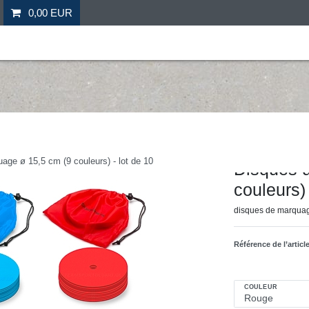
0,00 EUR
il
Fitness
Futebol
Mais desporto
Ofertas especia
Hergestellt für: Tr
age ø 15,5 cm (9 couleurs) - lot de 10
Disques 
couleurs) 
disques de marquage
Référence de l’articl
COULEUR