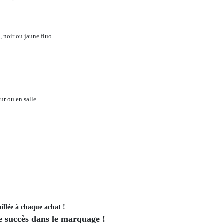
c, noir ou jaune fluo
ur ou en salle
illée à chaque achat !
 succès dans le marquage !