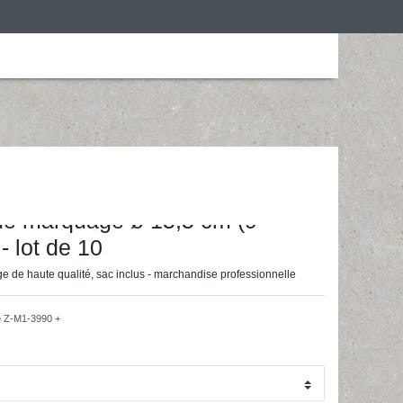
is
Personalização
Roupa de desporto
ainingsunterlagen24 GmbH
de marquage ø 15,5 cm (9
- lot de 10
 de haute qualité, sac inclus - marchandise professionnelle
e
Z-M1-3990 +