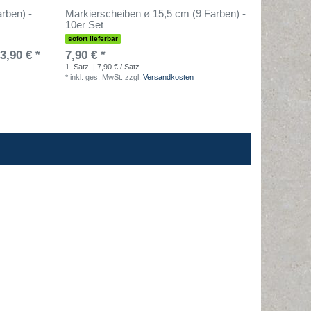
rben) -
Markierscheiben ø 15,5 cm (9 Farben) -
Markiers
10er Set
10er Se
sofort lieferbar
sofort lief
3,90 € *
7,90 € *
9,90 € 
1
Satz
| 7,90 € / Satz
1
Stück
| 
*
inkl. ges. MwSt.
zzgl.
Versandkosten
*
inkl. ges