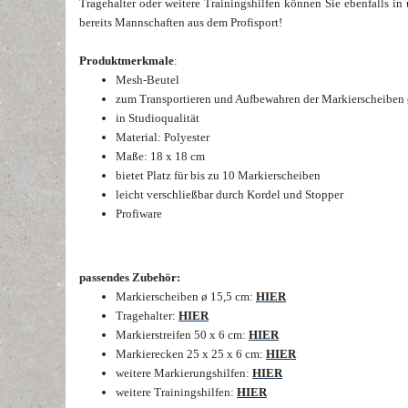
Tragehalter oder
weitere Trainingshilfen
können Sie ebenfalls in
bereits Mannschaften aus dem Profisport!
Produktmerkmale
:
Mesh-Beutel
zum Transportieren und Aufbewahren der Markierscheiben 
in Studioqualität
Material: Polyester
Maße: 18 x 18 cm
bietet Platz für bis zu 10 Markierscheiben
leicht verschließbar durch Kordel und Stopper
Profiware
passendes Zubehör:
Markierscheiben ø 15,5 cm:
HIER
Tragehalter:
HIER
Markierstreifen 50 x 6 cm:
HIER
Markierecken 25 x 25 x 6 cm:
HIER
weitere Markierungshilfen:
HIER
weitere Trainingshilfen:
HIER