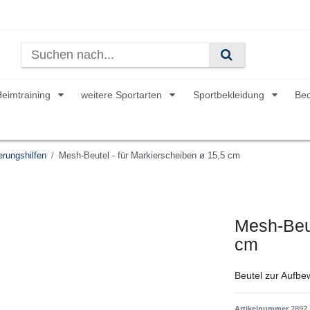
Heimtraining
weitere Sportarten
Sportbekleidung
Be
rungshilfen
Mesh-Beutel - für Markierscheiben ø 15,5 cm
Mesh-Beut
cm
Beutel zur Aufb
Artikelnummer
2892