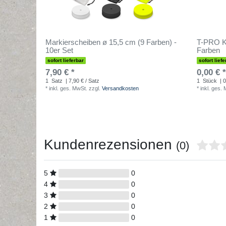
Markierscheiben ø 15,5 cm (9 Farben) -
T-PRO Ku
10er Set
Farben
sofort lieferbar
sofort liefe
7,90 € *
0,00 € *
1
Satz
| 7,90 € / Satz
1
Stück
| 0
*
inkl. ges. MwSt.
zzgl.
Versandkosten
*
inkl. ges.
Kundenrezensionen
(0)
5
0
4
0
3
0
2
0
1
0