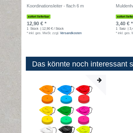
Koordinationsleiter - flach 6 m
Muldenha
sofort lieferbar
sofort liefe
12,90 € *
3,40 € *
1
Stück
| 12,90 € / Stück
1
Satz
| 3,
*
inkl. ges. MwSt.
zzgl.
Versandkosten
*
inkl. ges.
Das könnte noch interessant se