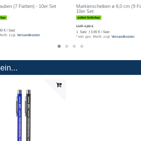
uben (7 Farben) - 10er Set
Markierscheiben ø 8,0 cm (9 Fa
10er Set
rbar
sofort lieferbar
UVP 4,90 €
40 € / Satz
1
Satz
| 3,90 € / Satz
 MwSt.
zzgl.
Versandkosten
*
inkl. ges. MwSt.
zzgl.
Versandkosten
in...