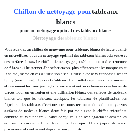
Chiffon de nettoyage pour
tableaux
blancs
pour un nettoyage optimal des tableaux blancs
Nettoyage de
tableaux blancs
Vous recevrez un
chiffon de nettoyage pour tableaux blancs
de haute qualité
en microfibres
pour un
nettoyage optimal des tableaux blancs
, du verre et
des surfaces lisses
.
Le chiffon de nettoyage possède une
nouvelle structure
de fibres
qui lui
permet d'absorber encore plus efficacement
les marqueurs et
la saleté
, même en cas d'utilisation à sec
.
Utilisé avec le Whiteboard Cleaner
Spray (non fourni), il permet d'obtenir des résultats optimaux en
éliminant
efficacement les marqueurs, la poussière et autres salissures sans
laisser
de
traces
.
Pour un
entretien
et une utilisation
idéaux
des surfaces de tableaux
blancs tels que les tableaux tactiques, les tableaux de planification, les
flipcharts, les tableaux d'écriture, etc.
, nous recommandons de nettoyer vos
surfaces de tableaux blancs deux fois par mois avec le chiffon microfibre
combiné au Whiteboard Cleaner Spray.
Vous pouvez également acheter les
accessoires correspondants dans notre
boutique
. Des équipes de
sport
professionnel
s'entraînent déjà avec nos produits
!