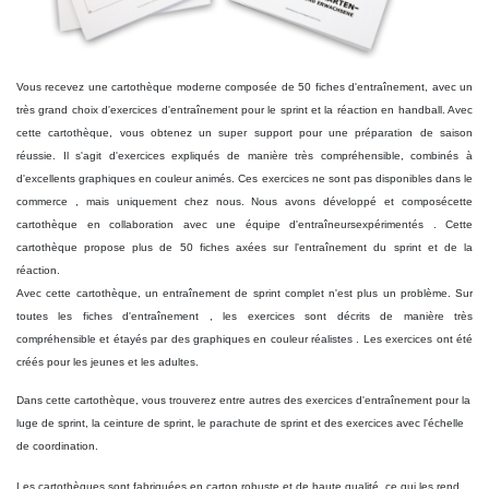
Vous recevez une cartothèque moderne composée de 50 fiches d'entraînement, avec un
très grand choix d'exercices d'entraînement pour le sprint et la réaction en handball. Avec
cette cartothèque, vous obtenez un super support pour une préparation de saison
réussie. Il s'agit d'exercices expliqués de manière très compréhensible
, combinés à
d'excellents graphiques en couleur animés.
Ces exercices ne sont pas
disponibles
dans le
commerce
, mais uniquement chez nous. Nous avons
développé et composé
cette
cartothèque en collaboration avec une
équipe d'entraîneurs
expérimentés
.
Cette
cartothèque propose
plus de 50 fiches axées sur l'entraînement du sprint et de la
réaction.
Avec cette cartothèque, un entraînement de sprint complet n'est plus un problème. Sur
toutes les fiches d'entraînement
, les exercices sont décrits de manière très
compréhensible et
étayés
par des graphiques en couleur réalistes
.
Les exercices ont été
créés pour les jeunes et les adultes.
Dans cette cartothèque, vous trouverez entre autres des exercices d'entraînement pour la
luge de sprint, la ceinture de sprint, le parachute de sprint et des exercices avec l'échelle
de coordination.
Les cartothèques sont fabriquées en carton robuste et de haute qualité, ce qui les rend