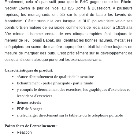
Finalement, cela n'a pas suffi pour que le BHC gagne contre les Rhein-
Neckar Löwen le jour de Noël au ISS Dome à Düsseldorf. À plusieurs
reprises, les montagnards ont été sur le point de battre les favoris de
Mannheim. C'était surtout le cas lorsque le BHC pouvait faire valoir ses
points forts en matière de jeu rapide, comme lors de l'égalisation à 18:19 à la
39e minute. L'homme central de ces attaques rapides était toujours le
meneur de jeu Tomáš Babák, qui identifiait les bonnes lacunes, mettait ses
coéquipiers en scène de manière appropriée et était lui-même toujours en
mesure de marquer des buts. C'est précisément sur le développement de
ces qualités centrales que porteront les exercices suivants.
Caractéristiques du produit
:
séance d'entraînement de qualité de la semaine
Échauffement - partie principale - partie finale
y compris le déroulement des exercices, les graphiques d'exercices et
les vidéos d'exercices
thèmes actuels
PDF de 8 pages
à télécharger directement sur la tablette ou le téléphone portable
Points forts de l'entraînement :
Réaction