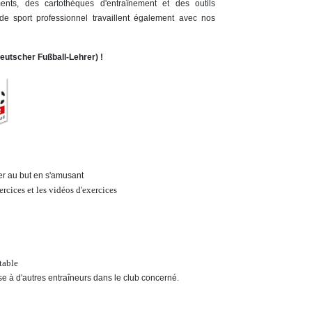
ents, des cartothèques d'entraînement et des outils
de sport professionnel travaillent également avec nos
tscher Fußball-Lehrer) !
er au but en s'amusant
rcices et les vidéos d'exercices
table
ise à d'autres entraîneurs dans le club concerné.