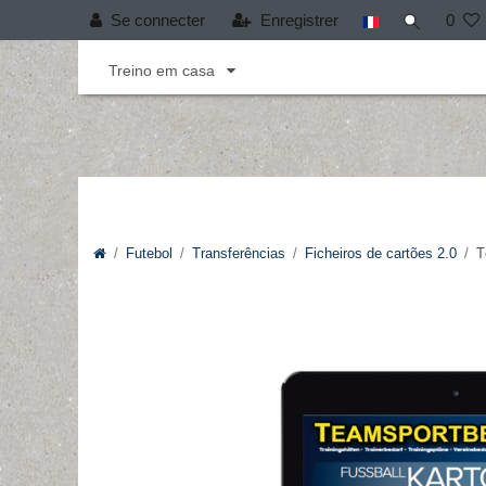
Se connecter
Enregistrer
0
Andebol
Cobertura T-PRO
Desporto infant
Treino em casa
Futebol
Transferências
Ficheiros de cartões 2.0
T