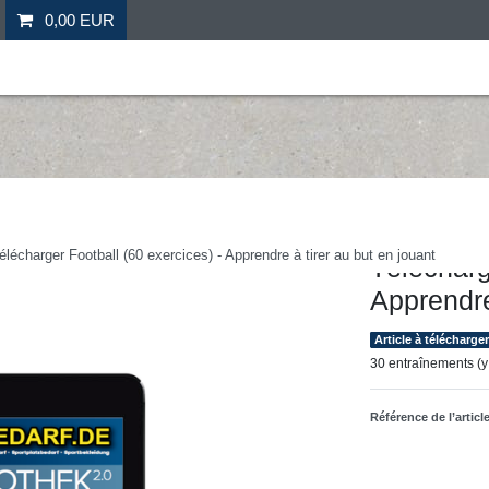
0,00 EUR
il
Fitness
Futebol
Mais desporto
Ofertas especia
Hergestellt für: Tr
élécharger Football (60 exercices) - Apprendre à tirer au but en jouant
Télécharg
Apprendre
Article à télécharge
30 entraînements (y
Référence de l’articl