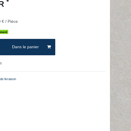
*
UR
 € / Pièce
ement
Dans le panier
ts
de livraison