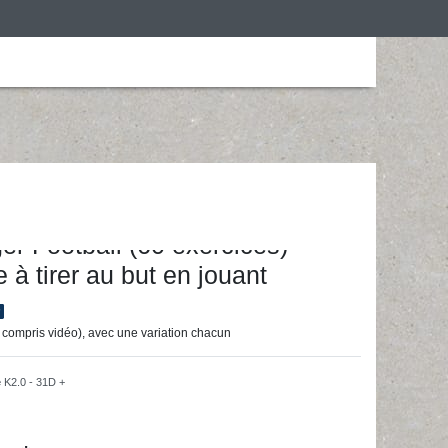
is
Personalização
Roupa de desporto
ainingsunterlagen24 GmbH
er Football (60 exercices) -
 à tirer au but en jouant
r
 compris vidéo), avec une variation chacun
e
K2.0 - 31D +