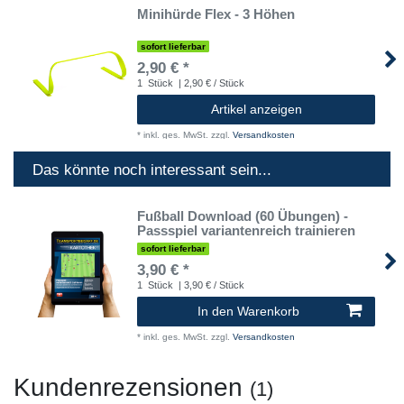
Minihürde Flex - 3 Höhen
sofort lieferbar
2,90 € *
1
Stück
| 2,90 € / Stück
Artikel anzeigen
*
inkl. ges. MwSt.
zzgl.
Versandkosten
Das könnte noch interessant sein...
Fußball Download (60 Übungen) -
Passspiel variantenreich trainieren
sofort lieferbar
3,90 € *
1
Stück
| 3,90 € / Stück
In den Warenkorb
*
inkl. ges. MwSt.
zzgl.
Versandkosten
Kundenrezensionen
(1)