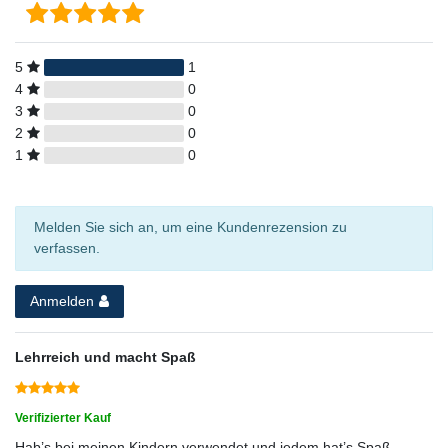
5
1
4
0
3
0
2
0
1
0
Melden Sie sich an, um eine Kundenrezension zu
verfassen.
Anmelden
Lehrreich und macht Spaß
Verifizierter Kauf
Hab’s bei meinen Kindern verwendet und jedem hat’s Spaß