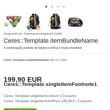
Hergestellt für: Trainingsunterlagen24 GmbH
Ceres::Template.itemBundleName
A combinação perfeita de futebol e bilhar é muito divertida!
Ceres::Template.singleItemNumber
MD-3-C-3560 -
199,90 EUR
Ceres::Template.singleItemFootnote1
Ceres::Template.singleItemContent
1
Conjunto
Ceres::Template.singleItemUnitPrice
199,90 € / Conjunto
disponível imediatamente