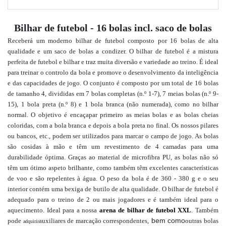
Bilhar de futebol - 16 bolas incl. saco de bolas
Receberá um moderno bilhar de futebol composto por 16 bolas de alta
qualidade e um saco de bolas a condizer. O bilhar de futebol é a mistura
perfeita de futebol e bilhar e traz muita diversão e variedade ao treino. É ideal
para treinar o controlo da bola e promove o desenvolvimento da inteligência
e das capacidades de jogo. O conjunto é composto por um total de 16 bolas
de tamanho 4, divididas em 7 bolas completas (n.º 1-7), 7 meias bolas (n.º 9-
15), 1 bola preta (n.º 8) e 1 bola branca (não numerada), como no bilhar
normal. O objetivo é encaçapar primeiro as meias bolas e as bolas cheias
coloridas, com a bola branca e depois a bola preta no final. Os nossos pilares
ou bancos, etc., podem ser utilizados para marcar o campo de jogo.
As bolas
são cosidas à mão e têm um revestimento de 4 camadas para uma
durabilidade óptima. Graças ao material de microfibra PU, as bolas não só
têm um ótimo aspeto brilhante, como também têm excelentes características
de voo e são repelentes à água. O peso da bola é de 360 - 380 g e o seu
interior contém uma bexiga de butilo de alta qualidade. O bilhar de futebol é
adequado para o treino de 2 ou mais jogadores e é também ideal para o
aquecimento. Ideal para a nossa
arena de bilhar de futebol XXL
.
Também
bem como
pode
auxiliares de marcação correspondentes,
outras bolas
adquirir