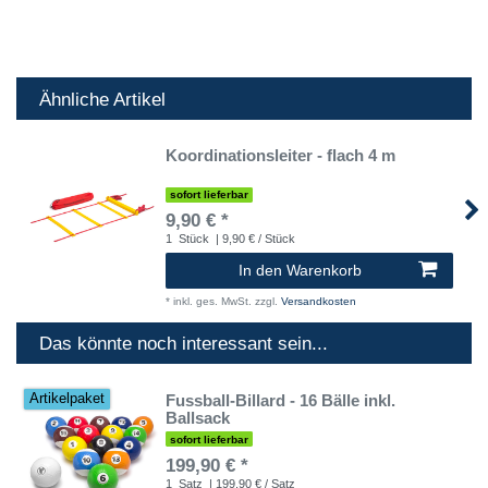
Ähnliche Artikel
Koordinationsleiter - flach 4 m
sofort lieferbar
9,90 € *
1
Stück
| 9,90 € / Stück
In den Warenkorb
*
inkl. ges. MwSt.
zzgl.
Versandkosten
Das könnte noch interessant sein...
Fussball-Billard - 16 Bälle inkl.
Artikelpaket
Ballsack
sofort lieferbar
199,90 € *
1
Satz
| 199,90 € / Satz