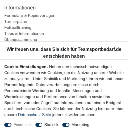
Informationen
Formulare & Kopiervorlagen
Turnierpläne
Fußballtraining
Tipps & Informationen
Übungssammlung
Unternehmen
Jobs
Partnerprogramm
Cookie-Einstellungen:
Neben den technisch notwendigen
Widerrufsrecht
Cookies verwenden wir Cookies, um die Nutzung unserer Website
zu analysieren. Unter Statistik und Marketing führen wir und unser
Bestellung widerrufen
Partner folgende Datenverarbeitungsprozesse durch:
Datenschutzerklärung
Personalisierte Werbung und Inhalte, Messungen und
AGB
Werbeleistungen und Performance von Inhalten sowie das
Impressum
Speichern von oder Zugriff auf Informationen auf einem Endgerät
durch technische Cookies. Sie können der Nutzung hier oder über
Newsletter
unsere
Datenschutz-Seite
jederzeit widersprechen.
Gerne halten wir Sie auf dem Laufenden, hier geht es zur:
Essenziell
Statistik
Marketing