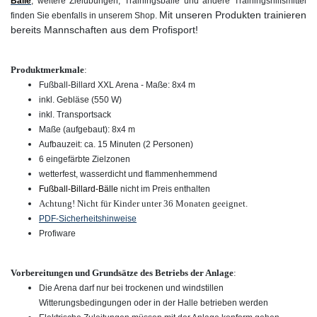
Bälle
, w
eitere Zielübungen, Trainingsbälle und andere Trainingshilfsmittel
Mit unseren Produkten trainieren
finden Sie ebenfalls in unserem Shop.
bereits Mannschaften aus dem Profisport!
Produktmerkmale
:
Fußball-Billard XXL Arena - Maße: 8x4 m
inkl. Gebläse (550 W)
inkl. Transportsack
Maße (aufgebaut): 8x4 m
Aufbauzeit: ca. 15 Minuten (2 Personen)
6 eingefärbte Zielzonen
wetterfest, wasserdicht und flammenhemmend
Fußball-Billard-Bälle
nicht im Preis enthalten
Achtung! Nicht für Kinder unter 36 Monaten geeignet.
PDF-Sicherheitshinweise
Profiware
Vorbereitungen und Grundsätze des Betriebs der Anlage
:
Die Arena darf nur bei trockenen und windstillen
Witterungsbedingungen oder in der Halle betrieben werden