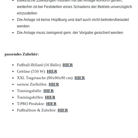
Elektrische Zuleitungen müssen mit der Anlage konform gehen,
weiterhin ist bei Feststellen eines Schadens der Betrieb unverzüglich
einzustellen
Die Anlage ist keine Hüpfburg und darf auch nicht betreten/belastet
werden
Die Anlage muss zwingend gem. der Vorgabe gesichert werden
passendes Zubehör:
Fußball-Billard (16 Bälle):
HIER
Gebläse (550 W):
HIER
XXL Tragetasche (90x90x90 cm):
HIER
weitere Zielhilfen:
HIER
Trainingsbälle:
HIER
Trainingshilfen:
HIER
T-PRO Produkte:
HIER
Fußballtore & Zubehör:
HIER