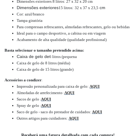
Dimensões exteriores 8 litros: 27 x 32 x 20 cm
Dimensões exteriores
:
cm
15 litros
32 x 37 x 23,5
Cor: azul/branco
Tampa giratória
Para compressas refrescantes, almofadas refrescantes, gelo ou bebidas
Ideal para o campo desportivo, a cabina ou em viagem
Acabamento de alta qualidade (qualidade profissional)
Basta selecionar o tamanho pretendido acima:
Caixa de gelo de
6 litros (pequena
)
Caixa de gelo de 8 litros (média)
Caixa de gelo de 15 litros (grande)
Acessórios a condizer
:
Impressão personalizada para caixa de gelo:
AQUI
Almofadas de arrefecimento
AQUI
:
Sacos de gelo
AQUI
:
Spray de gelo
AQUI
:
Saco de gelo - saco do prestador de cuidados:
AQUI
Outros artigos para cuidadores:
AQUI
Receberá uma fatura detalhada com cada compra!