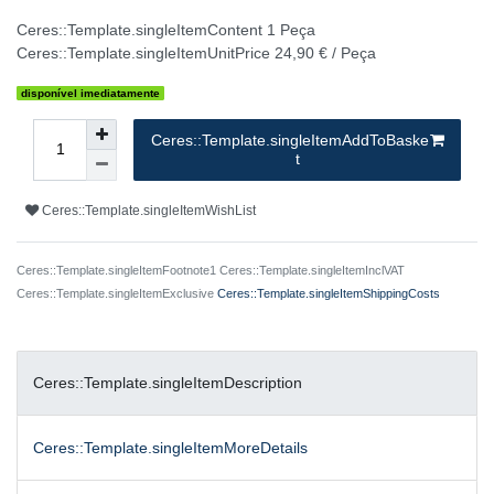
Ceres::Template.singleItemContent
1
Peça
Ceres::Template.singleItemUnitPrice
24,90 € / Peça
disponível imediatamente
Ceres::Template.singleItemAddToBaske
t
Ceres::Template.singleItemWishList
Ceres::Template.singleItemFootnote1 Ceres::Template.singleItemInclVAT
Ceres::Template.singleItemExclusive
Ceres::Template.singleItemShippingCosts
Ceres::Template.singleItemDescription
Ceres::Template.singleItemMoreDetails