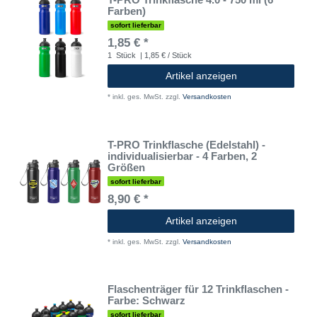
Farben)
sofort lieferbar
1,85 € *
1
Stück
| 1,85 € / Stück
Artikel anzeigen
*
inkl. ges. MwSt.
zzgl.
Versandkosten
T-PRO Trinkflasche (Edelstahl) -
individualisierbar - 4 Farben, 2
Größen
sofort lieferbar
8,90 € *
Artikel anzeigen
*
inkl. ges. MwSt.
zzgl.
Versandkosten
Flaschenträger für 12 Trinkflaschen -
Farbe: Schwarz
sofort lieferbar