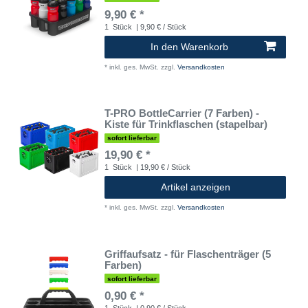
9,90 € *
1
Stück
| 9,90 € / Stück
In den Warenkorb
*
inkl. ges. MwSt.
zzgl.
Versandkosten
T-PRO BottleCarrier (7 Farben) -
Kiste für Trinkflaschen (stapelbar)
sofort lieferbar
19,90 € *
1
Stück
| 19,90 € / Stück
Artikel anzeigen
*
inkl. ges. MwSt.
zzgl.
Versandkosten
Griffaufsatz - für Flaschenträger (5
Farben)
sofort lieferbar
0,90 € *
1
Stück
| 0,90 € / Stück