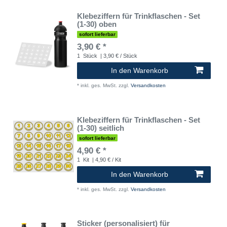
Klebeziffern für Trinkflaschen - Set
(1-30) oben
sofort lieferbar
3,90 € *
1
Stück
| 3,90 € / Stück
In den Warenkorb
*
inkl. ges. MwSt.
zzgl.
Versandkosten
Klebeziffern für Trinkflaschen - Set
(1-30) seitlich
sofort lieferbar
4,90 € *
1
Kit
| 4,90 € / Kit
In den Warenkorb
*
inkl. ges. MwSt.
zzgl.
Versandkosten
Sticker (personalisiert) für