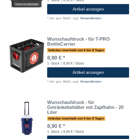
Artikel anzeigen
*
inkl. ges. MwSt.
zzgl.
Versandkosten
Wunschaufdruck - für T-PRO
BottleCarrier
lieferbar innerhalb von 6 bis 8 Tagen
8,90 € *
1
Stück
| 8,90 € / Stück
Artikel anzeigen
*
inkl. ges. MwSt.
zzgl.
Versandkosten
Wunschaufdruck - für
Getränkebehälter mit Zapfhahn - 20
Liter
lieferbar innerhalb von 6 bis 8 Tagen
8,90 € *
1
Stück
| 8,90 € / Stück