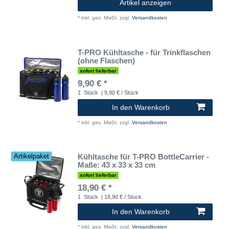
Artikel anzeigen
*
inkl. ges. MwSt.
zzgl.
Versandkosten
T-PRO Kühltasche - für Trinkflaschen
(ohne Flaschen)
sofort lieferbar
9,90 € *
1
Stück
| 9,90 € / Stück
In den Warenkorb
*
inkl. ges. MwSt.
zzgl.
Versandkosten
Kühltasche für T-PRO BottleCarrier -
Artikelpaket
Maße: 43 x 33 x 33 cm
sofort lieferbar
18,90 € *
1
Stück
| 18,90 € / Stück
In den Warenkorb
*
inkl. ges. MwSt.
zzgl.
Versandkosten