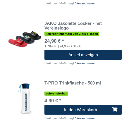
*
inkl. ges. MwSt.
zzgl.
Versandkosten
JAKO Jakolette Locker - mit
Vereinslogo
lieferbar innerhalb von 3 bis 5 Tagen
24,90 € *
1
Stück
| 24,90 € / Stück
Artikel anzeigen
*
inkl. ges. MwSt.
zzgl.
Versandkosten
T-PRO Trinkflasche - 500 ml
sofort lieferbar
4,90 € *
In den Warenkorb
*
inkl. ges. MwSt.
zzgl.
Versandkosten