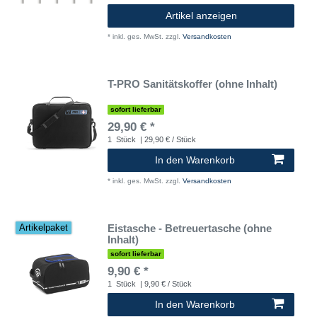
Artikel anzeigen
*
inkl. ges. MwSt.
zzgl.
Versandkosten
T-PRO Sanitätskoffer (ohne Inhalt)
sofort lieferbar
29,90 € *
1
Stück
| 29,90 € / Stück
In den Warenkorb
*
inkl. ges. MwSt.
zzgl.
Versandkosten
Eistasche - Betreuertasche (ohne
Artikelpaket
Inhalt)
sofort lieferbar
9,90 € *
1
Stück
| 9,90 € / Stück
In den Warenkorb