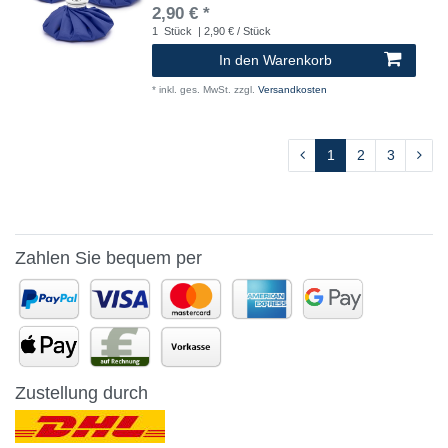
2,90 € *
1
Stück
| 2,90 € / Stück
In den Warenkorb
*
inkl. ges. MwSt.
zzgl.
Versandkosten
1
2
3
Zahlen Sie bequem per
Zustellung durch