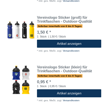
*
inkl. ges. MwSt.
zzgl.
Versandkosten
Vereinslogo Sticker (groß) für
Trinkflaschen - Outdoor-Qualität
lieferbar innerhalb von 6 bis 8 Tagen
1,50 € *
1
Stück
| 1,50 € / Stück
Artikel anzeigen
*
inkl. ges. MwSt.
zzgl.
Versandkosten
Vereinslogo Sticker (klein) für
Trinkflaschen - Outdoor-Qualität
lieferbar innerhalb von 6 bis 8 Tagen
0,95 € *
1
Stück
| 0,95 € / Stück
Artikel anzeigen
*
inkl. ges. MwSt.
zzgl.
Versandkosten