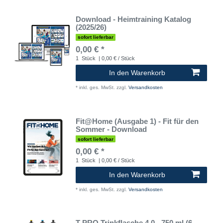
Download - Heimtraining Katalog
(2025/26)
sofort lieferbar
0,00 € *
1
Stück
| 0,00 € / Stück
In den Warenkorb
*
inkl. ges. MwSt.
zzgl.
Versandkosten
Fit@Home (Ausgabe 1) - Fit für den
Sommer - Download
sofort lieferbar
0,00 € *
1
Stück
| 0,00 € / Stück
In den Warenkorb
*
inkl. ges. MwSt.
zzgl.
Versandkosten
T-PRO Trinkflasche 4.0 - 750 ml (6