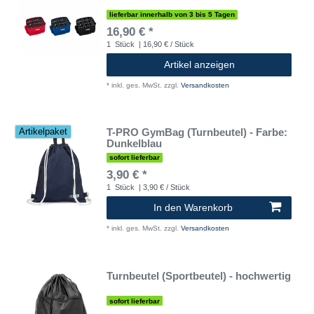
lieferbar innerhalb von 3 bis 5 Tagen
16,90 € *
1
Stück
| 16,90 € / Stück
Artikel anzeigen
*
inkl. ges. MwSt.
zzgl.
Versandkosten
T-PRO GymBag (Turnbeutel) - Farbe:
Artikelpaket
Dunkelblau
sofort lieferbar
3,90 € *
1
Stück
| 3,90 € / Stück
In den Warenkorb
*
inkl. ges. MwSt.
zzgl.
Versandkosten
Turnbeutel (Sportbeutel) - hochwertig
sofort lieferbar