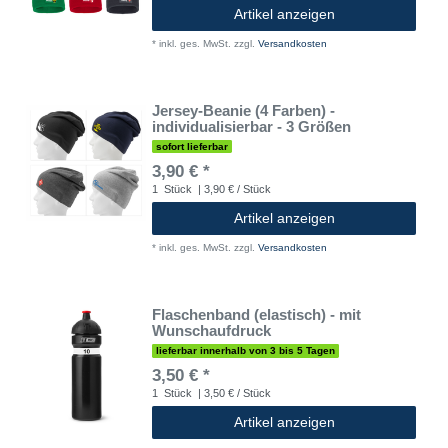
Artikel anzeigen
*
inkl. ges. MwSt.
zzgl.
Versandkosten
Jersey-Beanie (4 Farben) -
individualisierbar - 3 Größen
sofort lieferbar
3,90 € *
1
Stück
| 3,90 € / Stück
Artikel anzeigen
*
inkl. ges. MwSt.
zzgl.
Versandkosten
Flaschenband (elastisch) - mit
Wunschaufdruck
lieferbar innerhalb von 3 bis 5 Tagen
3,50 € *
1
Stück
| 3,50 € / Stück
Artikel anzeigen