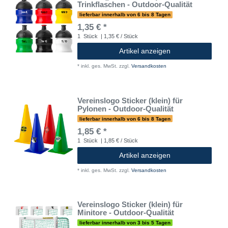
Trinkflaschen - Outdoor-Qualität
lieferbar innerhalb von 6 bis 8 Tagen
1,35 € *
1
Stück
| 1,35 € / Stück
Artikel anzeigen
*
inkl. ges. MwSt.
zzgl.
Versandkosten
Vereinslogo Sticker (klein) für
Pylonen - Outdoor-Qualität
lieferbar innerhalb von 6 bis 8 Tagen
1,85 € *
1
Stück
| 1,85 € / Stück
Artikel anzeigen
*
inkl. ges. MwSt.
zzgl.
Versandkosten
Vereinslogo Sticker (klein) für
Minitore - Outdoor-Qualität
lieferbar innerhalb von 3 bis 5 Tagen