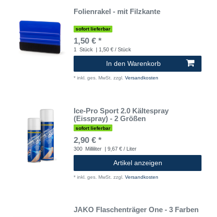
Folienrakel - mit Filzkante
sofort lieferbar
1,50 € *
1
Stück
| 1,50 € / Stück
In den Warenkorb
*
inkl. ges. MwSt.
zzgl.
Versandkosten
Ice-Pro Sport 2.0 Kältespray
(Eisspray) - 2 Größen
sofort lieferbar
2,90 € *
300
Milliliter
| 9,67 € / Liter
Artikel anzeigen
*
inkl. ges. MwSt.
zzgl.
Versandkosten
JAKO Flaschenträger One - 3 Farben