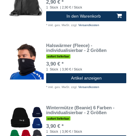
2,90 € *
1
Stück
| 2,90 € / Stück
In den Warenkorb
*
inkl. ges. MwSt.
zzgl.
Versandkosten
Halswärmer (Fleece) -
individualisierbar - 2 Größen
sofort lieferbar
3,90 € *
1
Stück
| 3,90 € / Stück
Artikel anzeigen
*
inkl. ges. MwSt.
zzgl.
Versandkosten
Wintermütze (Beanie) 6 Farben -
individualisierbar - 2 Größen
sofort lieferbar
3,90 € *
1
Stück
| 3,90 € / Stück