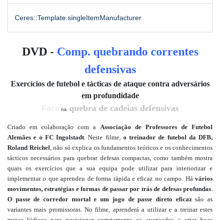
Ceres::Template.singleItemManufacturer
DVD -
Comp. quebrando correntes
defensivas
Exercícios de futebol e tácticas de ataque contra adversários
em profundidade
Foco
quebra de cadeias defensivas
na
Criado em colaboração com a
Associação de Professores de Futebol
Alemães e o FC Ingolstadt
. Neste filme,
o treinador de futebol da DFB,
Roland Reichel
, não só explica os fundamentos teóricos e os conhecimentos
tácticos necessários para quebrar defesas compactas, como também mostra
quais os exercícios que a sua equipa pode utilizar para interiorizar e
implementar o que aprendeu de forma rápida e eficaz no campo. Há
vários
movimentos, estratégias e formas de passar por trás de defesas profundas
.
O
passe de corredor mortal e um jogo de passe direto eficaz
são as
variantes mais promissoras. No filme, aprenderá a utilizar e a treinar estes
meios lúdicos para posicionar corretamente os avançados e criar boas