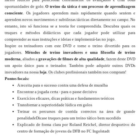
oportunidades de golo.
O treino da tática é um processo de aprendizagem
consciente
. Os jogadores aprendem mais rapidamente quando sentem e
aprendem novos movimentos e subtilezas tácticas diretamente no campo. No
entanto, isto só funciona se a teoria for compreendida. Descubra quais os
truques e métodos didácticos que cada jogador pode utilizar para
compreender as suas instruções e ideias e implementá-las no jogo.
Inspire os treinadores com este DVD e torne o treino divertido para os
jogadores.
Métodos de treino inovadores e uma filosofia de treino
moderna
, aliados a
gravações de filmes de alta qualidade
, fazem deste DVD
um apoio único para o treinador. Também pode adquirir outros DVDs
inovadores na nossa
loja
. Os clubes profissionais também nos compram!
Pontos focais:
A receita para o sucesso contra uma defesa de muralha
Encontrar a jogada certa - para o passe decisivo
Exercícios eficazes, dicas práticas e fundamentos teóricos
Transformar a superioridade lúdica em golos
Treinar os percursos de corrida correctos na área de grande
penalidadeDicas
e truques para um treino tático bem sucedido
Explicado de forma clara por Roland Reichel, diretor desportivo do
centro de formação de jovens da DFB no FC Ingolstadt