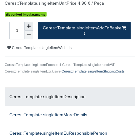
Ceres::Template.singleItemUnitPrice
4,90 € / Peça
disponível imediatamente
Ceres::Template.singleItemAddToBaske
t
Ceres::Template.singleItemWishList
Ceres::Template.singleItemFootnote1 Ceres::Template.singleItemInclVAT
Ceres::Template.singleItemExclusive
Ceres::Template.singleItemShippingCosts
Ceres::Template.singleItemDescription
Ceres::Template.singleItemMoreDetails
Ceres::Template.singleItemEuResponsiblePerson