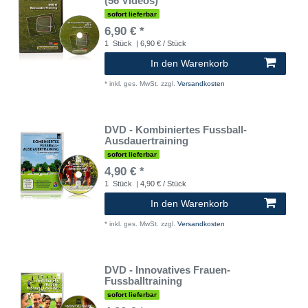
(56 Videos)
sofort lieferbar
6,90 € *
1
Stück
| 6,90 € / Stück
In den Warenkorb
*
inkl. ges. MwSt.
zzgl.
Versandkosten
DVD - Kombiniertes Fussball-
Ausdauertraining
sofort lieferbar
4,90 € *
1
Stück
| 4,90 € / Stück
In den Warenkorb
*
inkl. ges. MwSt.
zzgl.
Versandkosten
DVD - Innovatives Frauen-
Fussballtraining
sofort lieferbar