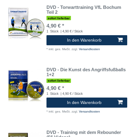
DVD - Torwarttraining VfL Bochum
Teil 2
sofort lieferbar
4,90 € *
1
Stück
| 4,90 € / Stück
In den Warenkorb
*
inkl. ges. MwSt.
zzgl.
Versandkosten
DVD - Die Kunst des Angriffsfußballs
1+2
sofort lieferbar
4,90 € *
1
Stück
| 4,90 € / Stück
In den Warenkorb
*
inkl. ges. MwSt.
zzgl.
Versandkosten
DVD - Training mit dem Rebounder