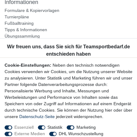
Informationen
Formulare & Kopiervorlagen
Turnierpläne
Fußballtraining
Tipps & Informationen
Übungssammlung
Unternehmen
Jobs
Partnerprogramm
Cookie-Einstellungen:
Neben den technisch notwendigen
Widerrufsrecht
Cookies verwenden wir Cookies, um die Nutzung unserer Website
zu analysieren. Unter Statistik und Marketing führen wir und unser
Bestellung widerrufen
Partner folgende Datenverarbeitungsprozesse durch:
Datenschutzerklärung
Personalisierte Werbung und Inhalte, Messungen und
AGB
Werbeleistungen und Performance von Inhalten sowie das
Impressum
Speichern von oder Zugriff auf Informationen auf einem Endgerät
durch technische Cookies. Sie können der Nutzung hier oder über
Newsletter
unsere
Datenschutz-Seite
jederzeit widersprechen.
Gerne halten wir Sie auf dem Laufenden, hier geht es zur:
Essenziell
Statistik
Marketing
Externe Medien
DHL Wunschzustellung
Newsletter-Anmeldung