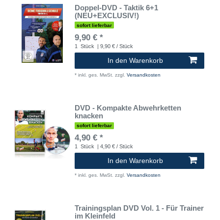
Doppel-DVD - Taktik 6+1
(NEU+EXCLUSIV!)
sofort lieferbar
9,90 € *
1
Stück
| 9,90 € / Stück
In den Warenkorb
*
inkl. ges. MwSt.
zzgl.
Versandkosten
DVD - Kompakte Abwehrketten
knacken
sofort lieferbar
4,90 € *
1
Stück
| 4,90 € / Stück
In den Warenkorb
*
inkl. ges. MwSt.
zzgl.
Versandkosten
Trainingsplan DVD Vol. 1 - Für Trainer
im Kleinfeld