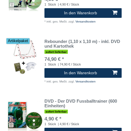
1
Stück
| 4,90 € / Stück
In den Warenkorb
*
inkl. ges. MwSt.
zzgl.
Versandkosten
Rebounder (1,10 x 1,10 m) - inkl. DVD
Artikelpaket
und Kartothek
sofort lieferbar
74,90 € *
1
Stück
| 74,90 € / Stück
In den Warenkorb
*
inkl. ges. MwSt.
zzgl.
Versandkosten
DVD - Der DVD Fussballtrainer (600
Einheiten)
sofort lieferbar
4,90 € *
1
Stück
| 4,90 € / Stück