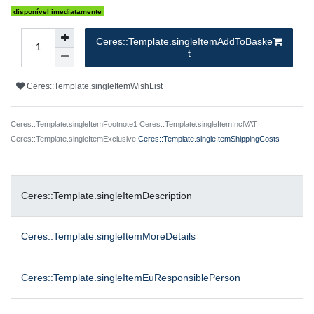
disponível imediatamente
Ceres::Template.singleItemAddToBaske
t
Ceres::Template.singleItemWishList
Ceres::Template.singleItemFootnote1 Ceres::Template.singleItemInclVAT
Ceres::Template.singleItemExclusive
Ceres::Template.singleItemShippingCosts
Ceres::Template.singleItemDescription
Ceres::Template.singleItemMoreDetails
Ceres::Template.singleItemEuResponsiblePerson