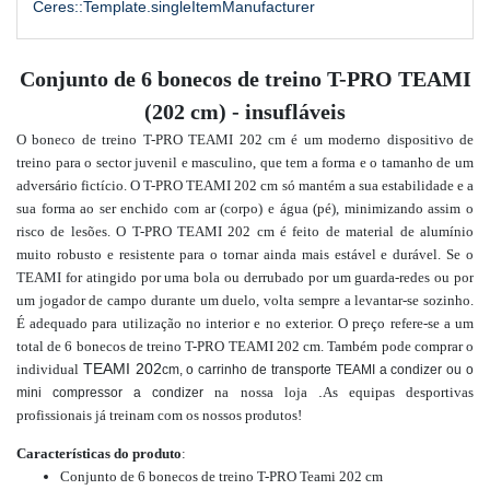
Ceres::Template.singleItemManufacturer
Conjunto de 6 bonecos de treino T-PRO TEAMI
(202 cm) - insufláveis
O boneco de treino T-PRO TEAMI 202 cm é um moderno dispositivo de
treino para o sector juvenil e masculino, que tem a forma e o tamanho de um
adversário fictício. O T-PRO TEAMI 202 cm só mantém a sua estabilidade e a
sua forma ao ser enchido com ar (corpo) e água (pé), minimizando assim o
risco de lesões. O T-PRO TEAMI 202 cm é feito de material de alumínio
muito robusto e resistente para o tornar ainda mais estável e durável. Se o
TEAMI for atingido por uma bola ou derrubado por um guarda-redes ou por
um jogador de campo durante um duelo, volta sempre a levantar-se sozinho.
É adequado para utilização no interior e no exterior.
O preço refere-se a um
total de 6 bonecos de treino T-PRO TEAMI 202 cm.
Também pode comprar
o
TEAMI 202
individual
cm, o carrinho de transporte TEAMI a condizer ou o
.
na nossa loja
As equipas desportivas
mini compressor a condizer
profissionais já treinam com os nossos produtos!
Características do produto
:
Conjunto de 6 bonecos de treino T-PRO Teami
202 cm