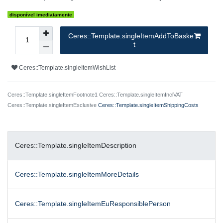
disponível imediatamente
Ceres::Template.singleItemAddToBaske
t
Ceres::Template.singleItemWishList
Ceres::Template.singleItemFootnote1 Ceres::Template.singleItemInclVAT
Ceres::Template.singleItemExclusive
Ceres::Template.singleItemShippingCosts
Ceres::Template.singleItemDescription
Ceres::Template.singleItemMoreDetails
Ceres::Template.singleItemEuResponsiblePerson