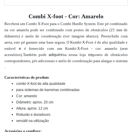
Combi X-foot - Cor: Amarelo
Receberá um Combi X-Foot para o Combi Hurdle System. Este pé combinado
na cor amarela pode ser combinado com postes de obstáculos (25 mm de
diâmetro) e anéis de coordenação (ver imagem abaixo). Preenchido com
areia, este pé garante uma base segura. O Kombi-X-Foot é de alta qualidade e
e
estável
é
fornecido com um Kombi-X-Foot - cor: amarelo (sem
.
adquirir
os
acessórios)
Também pode
na nossa
loja
postes de obstáculos
correspondentes, pés adicionais e anéis de coordenação para alargar o sistema
.
Características do produto
:
combi-X-foot de alta qualidade
para sistemas de barreiras combinadas
Cor: amarelo
Diâmetro: aprox. 20 cm
Altura: aprox. 12 cm
Robusto e duradouro
versátil na utilização
Acessórios a condizer: